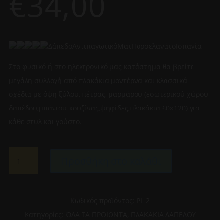
€
34,00
ΔάπεδοΑντιπαγωτικόΜατΠορσελανάτοΙσπανία
Στο φυσικό ή στο ηλεκτρονικό μας κατάστημα θα βρείτε
μεγάλη συλλογή από πλακάκια μοντέρνα και κλασσικά
σχέδια με όψη ξύλου, πέτρας, μαρμάρου (εσωτερικού χώρου-
δαπέδου,μπάνιου-κουζίνας,ψηφίδες,πλακάκια 60×120) για
κάθε στυλ και γούστο.
ΠΛΑΚΑΚΙ
Προσθήκη στο καλάθι
ΔΑΠΕΔΟΥ
BROOKLYN
GRIS
90CM
Κωδικός προϊόντος:
PL 2
X
Κατηγορίες:
ΌΛΑ ΤΑ ΠΡΟΙΟΝΤΑ
,
ΠΛΑΚΑΚΙΑ ΔΑΠΕΔΟΥ