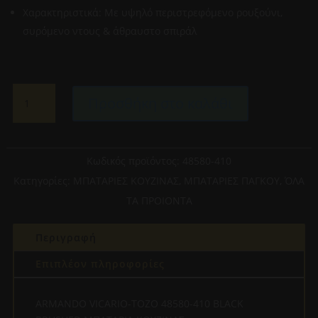
Χαρακτηριστικά: Με υψηλό περιστρεφόμενο ρουξούνι,
συρόμενο ντους & άθραυστο σπιράλ
ARMANDO
Προσθήκη στο καλάθι
VICARIO-
TOZO
48580-
410
Κωδικός προϊόντος:
48580-410
BLACK
Κατηγορίες:
ΜΠΑΤΑΡΙΕΣ ΚΟΥΖΙΝΑΣ
,
ΜΠΑΤΑΡΙΕΣ ΠΑΓΚΟΥ
,
ΌΛΑ
BRUSHED
ΤΑ ΠΡΟΙΟΝΤΑ
ΜΠΑΤΑΡΙΑ
ΚΟΥΖΙΝΑΣ
Περιγραφή
ποσότητα
Επιπλέον πληροφορίες
ARMANDO VICARIO-TOZO 48580-410 BLACK