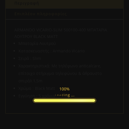
Περιγραφή
ποσότητα
Επιπλέον πληροφορίες
ARMANDO VICARIO-SLIM 500100-400 ΜΠΑΤΑΡΙΑ
ΛΟΥΤΡΟΥ BLACK MATT
Μπαταρία Λουτρού
Κατασκευαστής : Armando Vicario
Σειρά : Slim
Χαρακτηριστικά: Με τηλέφωνο anticalcare,
επίτοιχο στήριγμα τηλεφώνου & άθραυστο
σπιράλ 1,5m
Χρώμα : Black Matt
100%
.
.
.
g
Εγγύηση : 5 χρόνια
n
i
d
L
a
o