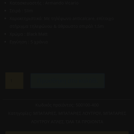
Κατασκευαστής : Armando Vicario
Σειρά : Slim
Χαρακτηριστικά: Με τηλέφωνο anticalcare, επίτοιχο
στήριγμα τηλεφώνου & άθραυστο σπιράλ 1,5m
Χρώμα : Black Matt
Εγγύηση : 5 χρόνια
ARMANDO
Προσθήκη στο καλάθι
VICARIO-
SLIM
500100-
400
Κωδικός προϊόντος:
500100-400
ΜΠΑΤΑΡΙΑ
Κατηγορίες:
ΜΠΑΤΑΡΙΕΣ
,
ΜΠΑΤΑΡΙΕΣ ΛΟΥΤΡΟΥ
,
ΜΠΑΤΑΡΙΕΣ
ΛΟΥΤΡΟΥ
ΛΟΥΤΡΟΥ ΑΠΛΕΣ
,
ΌΛΑ ΤΑ ΠΡΟΙΟΝΤΑ
BLACK
MATT