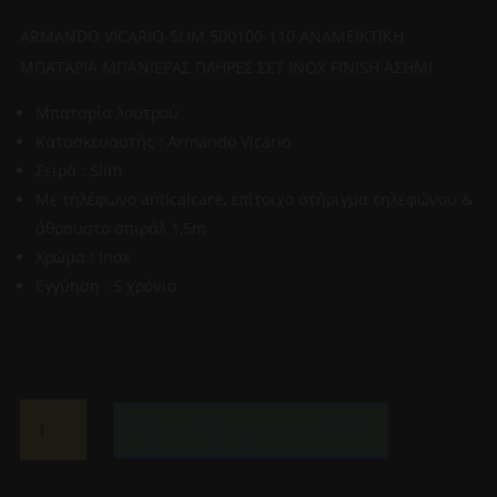
ARMANDO VICARIO-SLIM 500100-110 ΑΝΑΜΕΙΚΤΙΚΗ
ΜΠΑΤΑΡΙΑ ΜΠΑΝΙΕΡΑΣ ΠΛΗΡΕΣ ΣΕΤ INOX FINISH ΑΣΗΜΙ
Μπαταρία λουτρού
Κατασκευαστής : Armando Vicario
Σειρά : Slim
Με τηλέφωνο anticalcare, επίτοιχο στήριγμα τηλεφώνου &
άθραυστο σπιράλ 1,5m
Χρώμα : Inox
Εγγύηση : 5 χρόνια
ARMANDO
Προσθήκη στο καλάθι
VICARIO-
SLIM
500100-