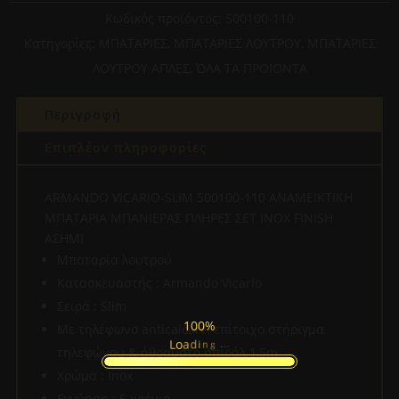
110
Κωδικός προϊόντος:
500100-110
ΑΝΑΜΕΙΚΤΙΚΗ
Κατηγορίες:
ΜΠΑΤΑΡΙΕΣ
,
ΜΠΑΤΑΡΙΕΣ ΛΟΥΤΡΟΥ
,
ΜΠΑΤΑΡΙΕΣ
ΜΠΑΤΑΡΙΑ
ΛΟΥΤΡΟΥ ΑΠΛΕΣ
,
ΌΛΑ ΤΑ ΠΡΟΙΟΝΤΑ
ΜΠΑΝΙΕΡΑΣ
ΠΛΗΡΕΣ
Περιγραφή
ΣΕΤ
INOX
Επιπλέον πληροφορίες
FINISH
ΑΣΗΜΙ
ARMANDO VICARIO-SLIM 500100-110 ΑΝΑΜΕΙΚΤΙΚΗ
ποσότητα
ΜΠΑΤΑΡΙΑ ΜΠΑΝΙΕΡΑΣ ΠΛΗΡΕΣ ΣΕΤ INOX FINISH
ΑΣΗΜΙ
Μπαταρία λουτρού
Κατασκευαστής : Armando Vicario
Σειρά : Slim
100%
Με τηλέφωνο anticalcare, επίτοιχο στήριγμα
n
i
g
d
.
a
.
o
.
L
τηλεφώνου & άθραυστο σπιράλ 1,5m
Χρώμα : Inox
Εγγύηση : 5 χρόνια