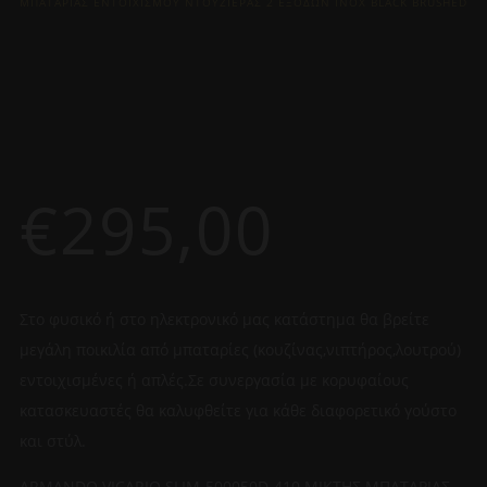
ΜΠΑΤΑΡΙΑΣ ΕΝΤΟΙΧΙΣΜΟΥ ΝΤΟΥΖΙΕΡΑΣ 2 ΕΞΟΔΩΝ INOX BLACK BRUSHED
€
295,00
Στο φυσικό ή στο ηλεκτρονικό μας κατάστημα θα βρείτε
μεγάλη ποικιλία από μπαταρίες (κουζίνας,νιπτήρος,λουτρού)
εντοιχισμένες ή απλές.Σε συνεργασία με κορυφαίους
κατασκευαστές θα καλυφθείτε για κάθε διαφορετικό γούστο
και στύλ.
ARMANDO VICARIO SLIM-500050D-410 ΜΙΚΤΗΣ ΜΠΑΤΑΡΙΑΣ