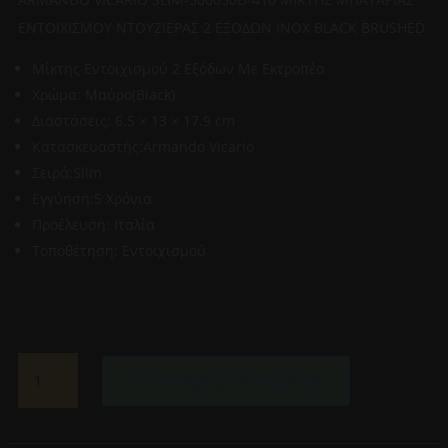
ΕΝΤΟΙΧΙΣΜΟΥ ΝΤΟΥΖΙΕΡΑΣ 2 ΕΞΟΔΩΝ INOX BLACK BRUSHED
Μίκτης Εντοιχισμού 2 Εξόδων Με Εκτροπέα
Χρώμα: Μαύρο(Black)
Διαστάσεις: 6.5 × 13 × 17.9 cm
Κατασκευαστής:Armando Vicario
Σειρά:Slim
Εγγύηση:5 Χρόνια
Προέλευση: Ιταλία
Τοποθέτηση: Εντοιχισμού
ARMANDO
Προσθήκη στο καλάθι
VICARIO
SLIM-
500050D-