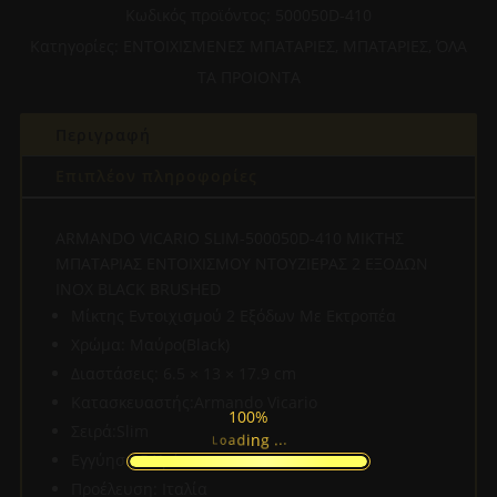
410
Κωδικός προϊόντος:
500050D-410
ΜΙΚΤΗΣ
Κατηγορίες:
ΕΝΤΟΙΧΙΣΜΕΝΕΣ ΜΠΑΤΑΡΙΕΣ
,
ΜΠΑΤΑΡΙΕΣ
,
ΌΛΑ
ΜΠΑΤΑΡΙΑΣ
ΤΑ ΠΡΟΙΟΝΤΑ
ΕΝΤΟΙΧΙΣΜΟΥ
ΝΤΟΥΖΙΕΡΑΣ
Περιγραφή
2
ΕΞΟΔΩΝ
Επιπλέον πληροφορίες
INOX
BLACK
ARMANDO VICARIO SLIM-500050D-410 ΜΙΚΤΗΣ
BRUSHED
ΜΠΑΤΑΡΙΑΣ ΕΝΤΟΙΧΙΣΜΟΥ ΝΤΟΥΖΙΕΡΑΣ 2 ΕΞΟΔΩΝ
ποσότητα
INOX BLACK BRUSHED
Μίκτης Εντοιχισμού 2 Εξόδων Με Εκτροπέα
Χρώμα: Μαύρο(Black)
Διαστάσεις: 6.5 × 13 × 17.9 cm
Κατασκευαστής:Armando Vicario
100%
Σειρά:Slim
.
.
.
g
n
i
d
a
o
L
Εγγύηση:5 Χρόνια
Προέλευση: Ιταλία