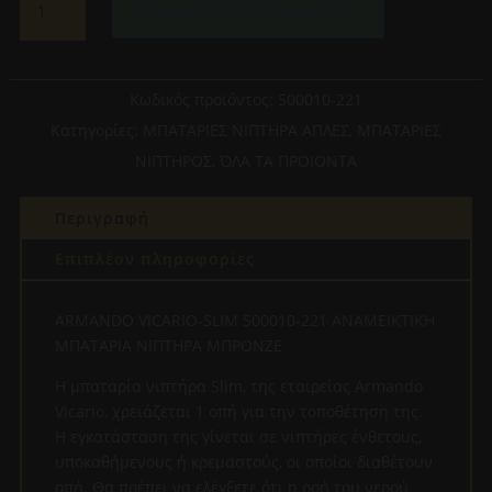
Προσθήκη στο καλάθι
VICARIO-
SLIM
500010-
221
Κωδικός προϊόντος:
500010-221
ΑΝΑΜΕΙΚΤΙΚΗ
Κατηγορίες:
ΜΠΑΤΑΡΙΕΣ ΝΙΠΤΗΡΑ ΑΠΛΕΣ
,
ΜΠΑΤΑΡΙΕΣ
ΜΠΑΤΑΡΙΑ
ΝΙΠΤΗΡΟΣ
,
ΌΛΑ ΤΑ ΠΡΟΙΟΝΤΑ
ΝΙΠΤΗΡΑ
ΜΠΡΟΝΖΕ
Περιγραφή
ΚΟΝΤΗ
ποσότητα
Επιπλέον πληροφορίες
ARMANDO VICARIO-SLIM 500010-221 ΑΝΑΜΕΙΚΤΙΚΗ
ΜΠΑΤΑΡΙΑ ΝΙΠΤΗΡΑ ΜΠΡΟΝΖΕ
Η μπαταρία νιπτήρα Slim, της εταιρείας Armando
Vicario, χρειάζεται 1 οπή για την τοποθέτηση της.
Η εγκατάσταση της γίνεται σε νιπτήρες ένθετους,
υποκαθήμενους ή κρεμαστούς, οι οποίοι διαθέτουν
οπή. Θα πρέπει να ελέγξετε ότι η ροή του νερού