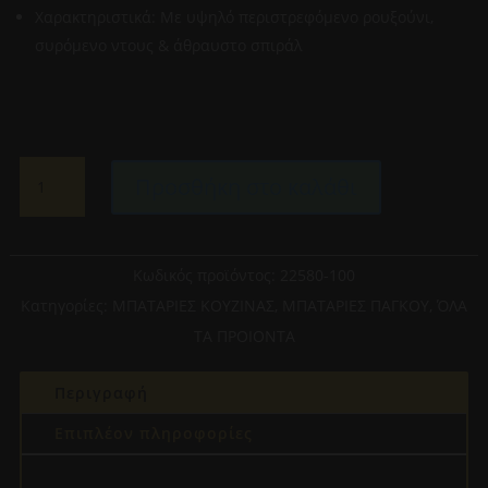
Χαρακτηριστικά: Με υψηλό περιστρεφόμενο ρουξούνι,
συρόμενο ντους & άθραυστο σπιράλ
ARMANDO
Προσθήκη στο καλάθι
VICARIO
PIZA
22580-
100
Κωδικός προϊόντος:
22580-100
ΜΠΑΤΑΡΙΑ
Κατηγορίες:
ΜΠΑΤΑΡΙΕΣ ΚΟΥΖΙΝΑΣ
,
ΜΠΑΤΑΡΙΕΣ ΠΑΓΚΟΥ
,
ΌΛΑ
ΚΟΥΖΙΝΑΣ
ΤΑ ΠΡΟΙΟΝΤΑ
ΧΡΩΜΙΟ
ποσότητα
Περιγραφή
Επιπλέον πληροφορίες