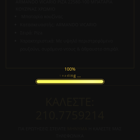
ARMANDO VICARIO PIZA 22580-100 ΜΠΑΤΑΡΙΑ
ΚΟΥΖΙΝΑΣ ΧΡΩΜΙΟ
Μπαταρία κουζίνας
Κατασκευαστής: ARMANDO VICARIO
Σειρά: Piza
Χαρακτηριστικά: Με υψηλό περιστρεφόμενο
ρουξούνι, συρόμενο ντους & άθραυστο σπιράλ
100%
.
.
.
g
n
i
L
d
o
a
ΚΑΛΕΣΤΕ:
210.7759214
ΓΙΑ ΕΡΩΤΗΣΕΙΣ ΣΤΕΙΛΤΕ
ΜΗΝΥΜΑ
Η ΚΑΛΕΣΤΕ ΜΑΣ
ΤΗΛΕΦΩΝΙΚΑ