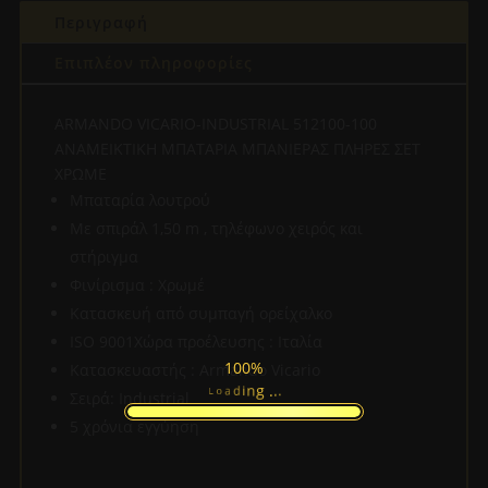
Περιγραφή
ΣΕΤ
ΧΡΩΜΕ
Επιπλέον πληροφορίες
ποσότητα
ARMANDO VICARIO-INDUSTRIAL 512100-100
ΑΝΑΜΕΙΚΤΙΚΗ ΜΠΑΤΑΡΙΑ ΜΠΑΝΙΕΡΑΣ ΠΛΗΡΕΣ ΣΕΤ
ΧΡΩΜΕ
Μπαταρία λουτρού
Με σπιράλ 1,50 m , τηλέφωνο χειρός και
στήριγμα
Φινίρισμα : Χρωμέ
Κατασκευή από συμπαγή ορείχαλκο
ISO 9001Χώρα προέλευσης : Ιταλία
100%
Κατασκευαστής : Armando Vicario
.
.
.
g
n
i
d
a
L
o
Σειρά: Industrial
5 χρόνια εγγύηση