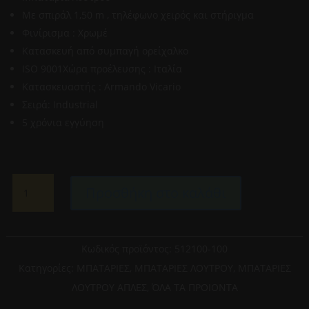
Με σπιράλ 1,50 m , τηλέφωνο χειρός και στήριγμα
Φινίρισμα : Χρωμέ
Κατασκευή από συμπαγή ορείχαλκο
ISO 9001Χώρα προέλευσης : Ιταλία
Κατασκευαστής : Armando Vicario
Σειρά: Industrial
5 χρόνια εγγύηση
ARMANDO
Προσθήκη στο καλάθι
VICARIO-
INDUSTRIAL
512100-
100
Κωδικός προϊόντος:
512100-100
ΑΝΑΜΕΙΚΤΙΚΗ
Κατηγορίες:
ΜΠΑΤΑΡΙΕΣ
,
ΜΠΑΤΑΡΙΕΣ ΛΟΥΤΡΟΥ
,
ΜΠΑΤΑΡΙΕΣ
ΜΠΑΤΑΡΙΑ
ΛΟΥΤΡΟΥ ΑΠΛΕΣ
,
ΌΛΑ ΤΑ ΠΡΟΙΟΝΤΑ
ΜΠΑΝΙΕΡΑΣ
ΠΛΗΡΕΣ