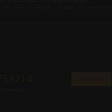
ενο ρουξούνι, συρόμενο ντους & άθραυστο σπιράλ
 1511 everest, 1521 moonstone, 1501 sabbia, 1451 concrete beton,
759214
ΥΠΗΡΕΣΙΕΣ
ΜΑΣ ΤΗΛΕΦΩΝΙΚΑ