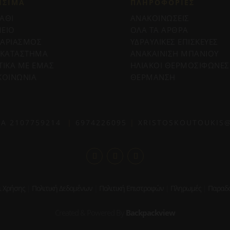
ΗΣΙΜΑ
ΠΛΗΡΟΦΟΡΊΕΣ
ΑΘΙ
ΑΝΑΚΟΙΝΩΣΕΙΣ
ΕΙΟ
ΟΛΑ ΤΑ ΑΡΘΡΑ
ΓΑΡΙΑΣΜΟΣ
ΥΔΡΑΥΛΙΚΕΣ ΕΠΙΣΚΕΥΕΣ
 ΚΑΤΑΣΤΗΜΑ
ΑΝΑΚΑΙΝΙΣΗ ΜΠΑΝΙΟΥ
ΤΙΚΑ ΜΕ ΕΜΑΣ
ΗΛΙΑΚΟΙ ΘΕΡΜΟΣΙΦΩΝΕΣ
ΚΟΙΝΩΝΙΑ
ΘΕΡΜΑΝΣΗ
ΙΑ
2107759214
|
6974226095
|
XRISTOSKOUTOUKIS
ι Χρήσης
|
Πολιτική Δεδομένων
|
Πολιτική Επιστροφών
|
Πληρωμές
|
Παραδό
Created & Powered By
Backpackview