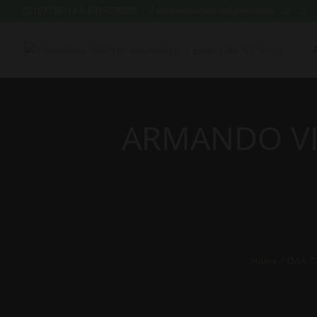
2107759214 & 6974226095
xristoskoutoukis@gmail.com
ARMANDO VI
Home
/
ΌΛΑ Τ