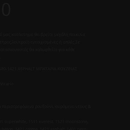
00
ό μας κατάστημα θα βρείτε μεγάλη ποικιλία
τήρος,λουτρού) εντοιχισμένες ή απλές.Σε
ατασκευαστές θα καλυφθείτε για κάθε
.
80-1421 ASPHALT ΜΠΑΤΑΡΙΑ ΚΟΥΖΙΝΑΣ
Vicario
 περιστρεφόμενο ρουξούνι, συρόμενο ντους &
1 superwhite, 1511 everest, 1521 moonstone,
 beton, 1421 croma, 1421 asphalt, 1401 nero