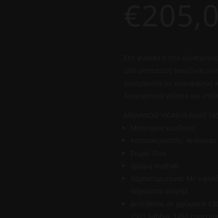
€
205,
Στο φυσικό ή στο ηλεκτρονικ
από μπαταρίες (κουζίνας,νιπ
συνεργασία με κορυφαίους κ
διαφορετικό γούστο και στύλ
ARMANDO VICARIO-FLUO 185
Μπαταρία κουζίνας
Κατασκευαστής: Armando 
Σειρά: Fluo
Χρώμα:Asphalt
Χαρακτηριστικά: Με υψηλό
άθραυστο σπιράλ
Διατίθεται σε χρώματα 130
1501 sabbia, 1451 concrete