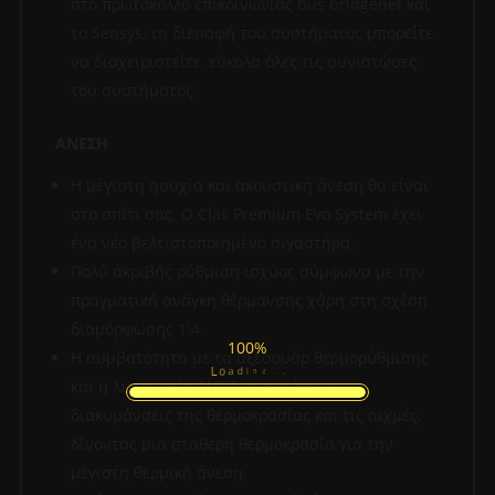
στο πρωτόκολλο επικοινωνίας bus bridgenet και
το Sensys, τη διεπαφή του συστήματος μπορείτε
να διαχειριστείτε, εύκολα όλες τις συνιστώσες
του συστήματος.
ΑΝΕΣΗ
Η μέγιστη ησυχία και ακουστική άνεση θα είναι
στο σπίτι σας. Ο Clas Premium Evo System έχει
ένα νέο βελτιστοποιημένο σιγαστήρα.
Πολύ ακριβής ρύθμιση ισχύος σύμφωνα με την
πραγματική ανάγκη θέρμανσης χάρη στη σχέση
διαμόρφωσης 1:4.
100%
Η συμβατότητα με τα αξεσουάρ θερμορύθμισης
a
d
o
i
L
n
g
.
.
.
και η λειτουργία AUTO αποφεύγουν τις
διακυμάνσεις της θερμοκρασίας και τις αιχμές,
δίνοντας μια σταθερή θερμοκρασία για την
μέγιστη θερμική άνεση.