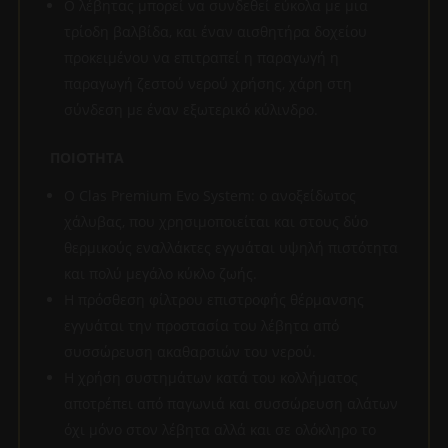
Ο λέβητας μπορεί να συνδεθεί εύκολα με μια
τρίοδη βαλβίδα, και έναν αισθητήρα δοχείου
προκειμένου να επιτραπεί η παραγωγή η
παραγωγή ζεστού νερού χρήσης, χάρη στη
σύνδεση με έναν εξωτερικό κύλινδρο.
ΠΟΙΟΤΗΤΑ
Ο Clas Premium Evo System: ο ανοξείδωτος
χάλυβας, που χρησιμοποιείται και στους δύο
θερμικούς εναλλάκτες εγγυάται υψηλή πιστότητα
και πολύ μεγάλο κύκλο ζωής.
Η πρόσθεση φίλτρου επιστροφής θέρμανσης
εγγυάται την προστασία του λέβητα από
συσσώρευση ακαθαρσιών του νερού.
Η χρήση συστημάτων κατά του κολλήματος
αποτρέπει από παγωνιά και συσσώρευση αλάτων
όχι μόνο στον λέβητα αλλά και σε ολόκληρο το