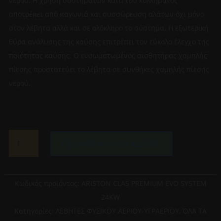
νερού. Η χρήση συστημάτων κατά του κολλήματος
αποτρέπει από παγωνιά και συσσώρευση αλάτων όχι μόνο
στον λέβητα αλλά και σε ολόκληρο το σύστημα. Η εξωτερική
θύρα ανάλυσης της καύσης επιτρέπει τον εύκολο έλεγχο της
ποιότητας καύσης. Ο ενσωματωμένος αισθητήρας χαμηλής
πίεσης προστατεύει το λέβητα σε συνθήκες χαμηλής πίεσης
νερού.
ARISTON
Προσθήκη στο καλάθι
CLAS
PREMIUM
EVO
SYSTEM
Κωδικός προϊόντος:
ARISTON CLAS PREMIUM EVO SYSTEM
24KW
24KW
ΕΠΙΤΟΙΧΙΟΣ
Κατηγορίες:
ΛΕΒΗΤΕΣ ΦΥΣΙΚΟΥ ΑΕΡΙΟΥ-ΥΓΡΑΕΡΙΟΥ
,
ΌΛΑ ΤΑ
ΛΕΒΗΤΑΣ