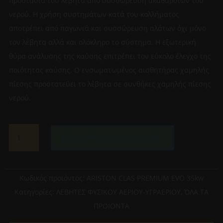
προστασία του λέβητα από συσσώρευση ακαθαρσιών του
νερού. Η χρήση συστημάτων κατά του κολλήματος
αποτρέπει από παγωνιά και συσσώρευση αλάτων όχι μόνο
τον λέβητα αλλά και ολόκληρο το σύστημα. Η εξωτερική
θύρα ανάλυσης της καύσης επιτρέπει τον εύκολο έλεγχο της
ποιότητας καύσης. Ο ενσωματωμένος αισθητήρας χαμηλής
πίεσης προστατεύει το λέβητα σε συνθήκες χαμηλής πίεσης
νερού.
ARISTON
Προσθήκη στο καλάθι
CLAS
PREMIUM
EVO
35kw
Κωδικός προϊόντος:
ARISTON CLAS PREMIUM EVO 35kw
ΕΠΙΤΟΙΧΙΟΣ
Κατηγορίες:
ΛΕΒΗΤΕΣ ΦΥΣΙΚΟΥ ΑΕΡΙΟΥ-ΥΓΡΑΕΡΙΟΥ
,
ΌΛΑ ΤΑ
ΛΕΒΗΤΑΣ
ΠΡΟΙΟΝΤΑ
ΑΕΡΙΟΥ
ΣΥΜΠΥΚΝΩΣΗΣ