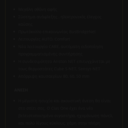
Μεγάλη οθόνη αφής
Σύστημα ανάφλεξης , ηλεκτρονικός έλεγχος
καύσης
Πρωτόκολλο επικοινωνίας BusBridgeNet
Λειτουργίες AUTO, Comfort
Νέα λειτουργία CARE, αυτόματη ειδοποίηση
προγραμματισμένης συντήρησης
Η συνδεσιμότητα Ariston NET επιτυγχάνεται με
τους θερμοστάτες Cube S NET, Sensys NET
Απόρριψη καυσαερίων 80, 60, 50 mm
ΑΝΕΣΗ
Η μέγιστη ησυχία και ακουστική άνεση θα είναι
στο σπίτι σας. Ο Clas One έχει ένα νέο
βελτιστοποιημένο σιγαστήρα, ηχομόνωση πάνελ,
και πολύ λίγους κύκλους, χάρη στην πλήρη