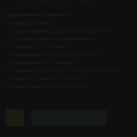
ΣΧΕΔΙΑΣΜΟΣ ΚΑΙ ΤΕΧΝΟΛΟΓΙΑ
Μεγάλη οθόνη αφής
Σύστημα ανάφλεξης , ηλεκτρονικός έλεγχος καύσης
Πρωτόκολλο επικοινωνίας BusBridgeNet
Λειτουργίες AUTO, Comfort
Νέα λειτουργία CARE, αυτόματη ειδοποίηση
προγραμματισμένης συντήρησης
Η συνδεσιμότητα Ariston NET επιτυγχάνεται με τους
θερμοστάτες Cube S NET, Sensys NET
Απόρριψη καυσαερίων 80, 60, 50 mm
ARISTON
Προσθήκη στο καλάθι
CLAS
ONE
SYSTEM