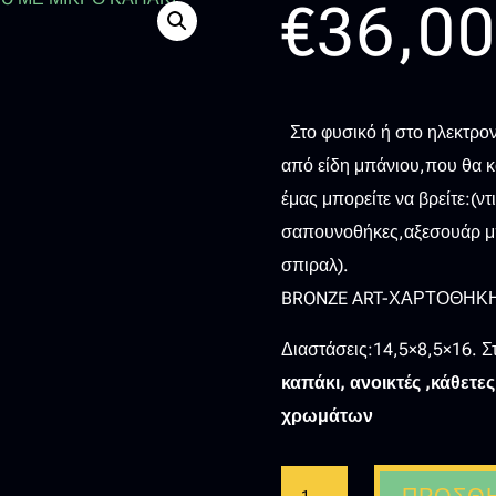
€
36,0
Στο φυσικό ή στο ηλεκτρον
από είδη μπάνιου,που θα 
έμας μπορείτε να βρείτε:(ν
σαπουνοθήκες,αξεσουάρ μπ
σπιραλ).
BRONZE ART-ΧΑΡΤΟΘΗΚΗ
Διαστάσεις:14,5×8,5×16. Σ
καπάκι, ανοικτές ,κάθετε
χρωμάτων
BRONZE