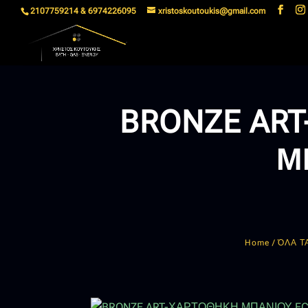
2107759214 & 6974226095
xristoskoutoukis@gmail.com
BRONZE AR
Μ
Home
/
ΌΛΑ Τ