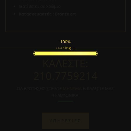
Διατίθεται σε Χρώμιο
Κατασκευαστής : Bronze art
100%
.
.
.
g
n
i
d
a
o
L
ΚΑΛΕΣΤΕ:
210.7759214
ΓΙΑ ΕΡΩΤΗΣΕΙΣ ΣΤΕΙΛΤΕ
ΜΗΝΥΜΑ
Η ΚΑΛΕΣΤΕ ΜΑΣ
ΤΗΛΕΦΩΝΙΚΑ
ΥΠΗΡΕΣΙΕΣ