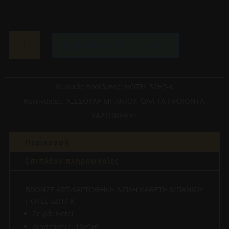
BRONZE
Προσθήκη στο καλάθι
ART-
ΧΑΡΤΟΘΗΚΗ
ΔΙΠΛΗ
ΚΑΘΕΤΗ
Κωδικός προϊόντος:
HOTEL 52H7-K
ΜΠΑΝΙΟΥ
Κατηγορίες:
ΑΞΕΣΟΥΑΡ ΜΠΑΝΙΟΥ
,
ΌΛΑ ΤΑ ΠΡΟΙΟΝΤΑ
,
HOTEL
ΧΑΡΤΟΘΗΚΕΣ
52H7-
10-
Περιγραφή
K
ποσότητα
Επιπλέον πληροφορίες
BRONZE ART-ΧΑΡΤΟΘΗΚΗ ΔΙΠΛΗ ΚΑΘΕΤΗ ΜΠΑΝΙΟΥ
HOTEL 52H7-K
Σειρά: Hotel
Διαστάσεις: 18x9x6