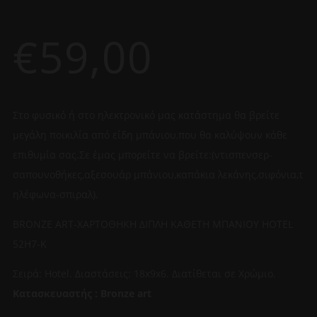
€
59,00
Στο φυσικό ή στο ηλεκτρονικό μας κατάστημα θα βρείτε
μεγάλη ποικιλία από είδη μπάνιου,που θα καλύψουν κάθε
επιθυμία σας.Σε έμας μπορείτε να βρείτε:(ντισπενσερ-
σαπουνοθήκες,αξεσουάρ μπάνιου,καπάκια λεκάνης,σιφόνια,τ
ηλέφωνα-σπιραλ).
BRONZE ART-ΧΑΡΤΟΘΗΚΗ ΔΙΠΛΗ ΚΑΘΕΤΗ ΜΠΑΝΙΟΥ HOTEL
52H7-K
Σειρά: Hotel. Διαστάσεις: 18x9x6. Διατίθεται σε Χρώμιο.
Κατασκευαστής : Bronze art