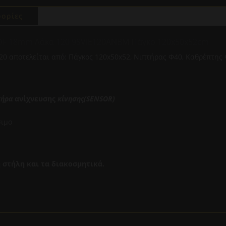
ποσότητα
ορίες
MDF 18mm Λάκα 120 9SVIE120ANBM Πάγκο 120x50x52cm
20 αποτελείται από: Πάγκος 120x50x52, Νιπτήρας Φ40, Καθρέπτης 
τήρα
ανίχνευσης
κίνησης(SENSOR)
σιμο
 στήλη και τα διακοσμητικά.