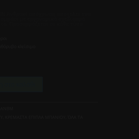
EN Ανθρακί
απόχρωση αποτελεί ένα
κομμάτι με εργονομικό σχεδιασμό
ητα. Προσαρμόζεται σε κάθε τύπο
ώροι
αθόρυβο κλείσιμο
 στο καλάθι
20ANBM
ΟΥ
,
ΚΡΕΜΑΣΤΑ ΕΠΙΠΛΑ ΜΠΑΝΙΟΥ
,
ΌΛΑ ΤΑ