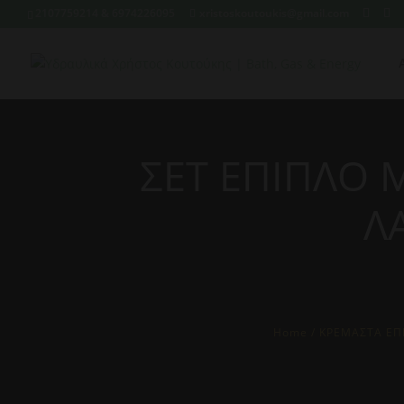
2107759214 & 6974226095
xristoskoutoukis@gmail.com
ΣΕΤ ΕΠΙΠΛΟ 
Λ
Home
/
ΚΡΕΜΑΣΤΑ ΕΠ