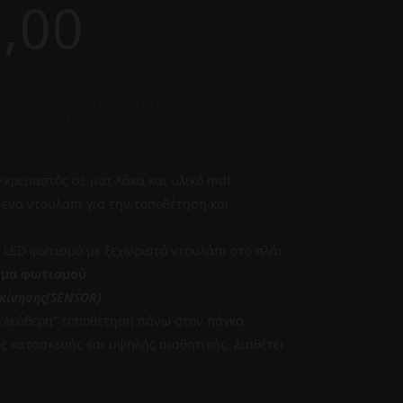
,00
EN Ανθρακί MDF 18mm Λάκα 120
20x50x52cm
0
κρεμαστός σε ματ λάκα και υλικό mdf.
 ένα ντουλάπι για την τοποθέτηση και
 LED φωτισμό με ξεχωριστό ντουλάπι στο πλάι
γμα φωτισμού
κίνησης(SENSOR)
ελεύθερη” τοποθέτηση πάνω στον πάγκο,
ς κατασκευής και υψηλής αισθητικής. Διαθέτει