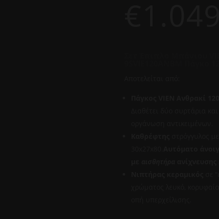
€
1.049
Σετ Έπιπλο Μπάνιου VI
9SVIE120ANBM Πάγκο 1
Αποτελείται από:
Πάγκος VIEN Ανθρακί 12
Διαθέτει δύο συρτάρια και
οργάνωση αντικειμένων.
Καθρέφτης
στρόγγυλος με
30x27x80.
Αυτόματο άνοι
με
αισθητήρα
ανίχνευσης
Νιπτήρας κεραμικός
σε “
χρώματος λευκό, κορυφαία
οπή υπερχείλισης.