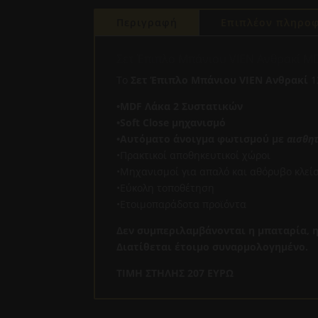
Περιγραφή
Επιπλέον πληροφ
Σετ Έπιπλο Μπάνιου VIEN Ανθρακί 
Το
Σετ Έπιπλο Μπάνιου VIEN Ανθρακί
1
•MDF Λάκα 2 Συστατικών
•Soft Close μηχανισμό
•
Αυτόματο άνοιγμα φωτισμού με
αισθη
•Πρακτικοί αποθηκευτικοί χώροι
•Μηχανισμοί για απαλό και αθόρυβο κλεί
•Εύκολη τοποθέτηση
•Ετοιμοπαράδοτα προϊόντα
Δεν συμπεριλαμβάνονται η μπαταρία, η
Διατίθεται έτοιμο συναρμολογημένο.
TIMH ΣΤΗΛΗΣ 207 ΕΥΡΩ