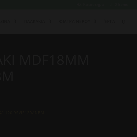
Ηλ. Κατάστημα
0 Items
ΖΙΝΑ
ΠΛΑΚΑΚΙΑ
ΦΙΛΤΡΑ ΝΕΡΟΥ
ΈΡΓΑ
ΡΑΚΙ MDF18MM
BM
ΚΑ 120 9SVIE120ANBM