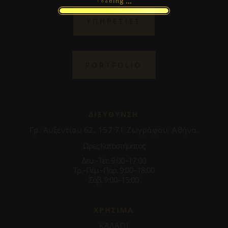
.
.
.
g
n
i
d
L
a
o
ΥΠΗΡΕΣΙΕΣ
PORTFOLIO
ΔΙΕΥΘΥΝΣΗ
Γρ. Αυξεντίου 62, 157 71 Ζωγράφου, Αθήνα.
Ωρες Καταστήματος
Δευ.–Τετ. 9:00–17:00
Τρ.–Πέμ.–Παρ. 9:00–18:00
Σάβ. 9:00–15:00
ΧΡΗΣΙΜΑ
ΚΑΛΑΘΙ