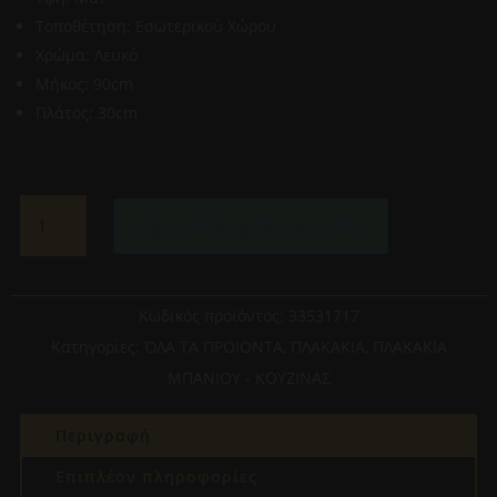
Τοποθέτηση: Εσωτερικού Χώρου
Χρώμα: Λευκό
Μήκος: 90cm
Πλάτος: 30cm
ΠΛΑΚΑΚΙ
Προσθήκη στο καλάθι
ΤΟΙΧΟΥ
ΚΟΥΖΙΝΑΣ
/
ΜΠΑΝΙΟΥ
Κωδικός προϊόντος:
33531717
ΠΟΡΣΕΛΑΝΑΤΟ
Κατηγορίες:
ΌΛΑ ΤΑ ΠΡΟΙΟΝΤΑ
,
ΠΛΑΚΑΚΙΑ
,
ΠΛΑΚΑΚΙΑ
ΜΑΤ
ΜΠΑΝΙΟΥ - ΚΟΥΖΙΝΑΣ
30Χ90CM
VERNAZZA
Περιγραφή
BLANCO
ποσότητα
Επιπλέον πληροφορίες