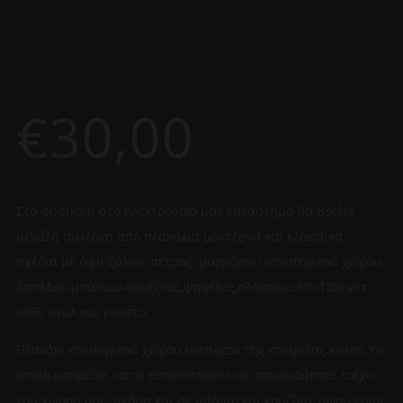
€
30,00
Στο φυσικό ή στο ηλεκτρονικό μας κατάστημα θα βρείτε
μεγάλη συλλογή από πλακάκια μοντέρνα και κλασσικά
σχέδια με όψη ξύλου, πέτρας, μαρμάρου (εσωτερικού χώρου-
δαπέδου,μπάνιου-κουζίνας,ψηφίδες,πλακάκια 60×120) για
κάθε στυλ και γούστο
Πλακάκι εσωτερικού χώρου Vernazza της εταιρείας Keros, το
οποίο μπορείτε να το τοποθετήσετε σε οποιονδήποτε τοίχο
του χώρου σας, ακόμα και σε μπάνιο και κουζίνα, αφού είναι