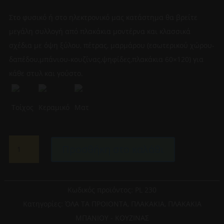
Στο φυσικό ή στο ηλεκτρονικό μας κατάστημα θα βρείτε
μεγάλη συλλογή από πλακάκια μοντέρνα και κλασσικά
σχέδια με όψη ξύλου, πέτρας, μαρμάρου (εσωτερικού χώρου-
δαπέδου,μπάνιου-κουζίνας,ψηφίδες,πλακάκια 60×120) για
κάθε στυλ και γούστο.
Τοίχος
Κεραμικό
Ματ
ΠΛΑΚΑΚΙ
Προσθήκη στο καλάθι
ΜΠΑΝΙΟΥ
IRON
OXIDO
20CM
Κωδικός προϊόντος:
PL 230
X
Κατηγορίες:
ΌΛΑ ΤΑ ΠΡΟΙΟΝΤΑ
,
ΠΛΑΚΑΚΙΑ
,
ΠΛΑΚΑΚΙΑ
50CM
ΜΠΑΝΙΟΥ - ΚΟΥΖΙΝΑΣ
ποσότητα