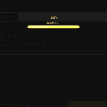
60,8CM
ποσότητα
ορίες
100%
.
.
g
.
n
i
d
a
o
L
2
m
1,85
|
kg 30
2
τα: 30
|
m
/Παλέτα: 55,5
|
kg 900