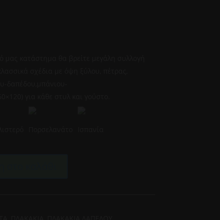
0
κό μας κατάστημα θα βρείτε μεγάλη συλλογή
κλασσικά σχέδια με όψη ξύλου, πέτρας,
υ-δαπέδου,μπάνιου-
0×120) για κάθε στυλ και γούστο.
λιστερό
Πορσελανάτο
Ισπανία
 στο καλάθι
ΤΑ
,
ΠΛΑΚΑΚΙΑ
,
ΠΛΑΚΑΚΙΑ ΔΑΠΕΔΟΥ