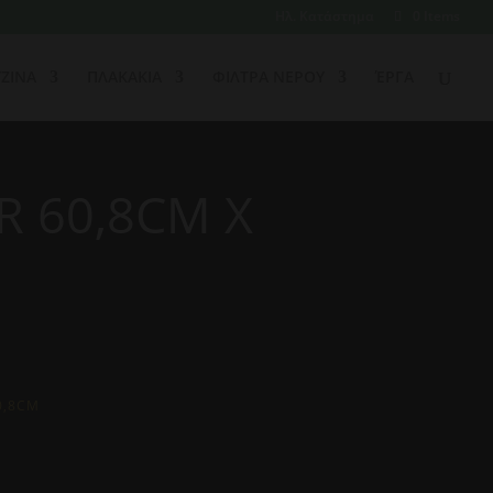
Ηλ. Κατάστημα
0 Items
ΖΙΝΑ
ΠΛΑΚΑΚΙΑ
ΦΙΛΤΡΑ ΝΕΡΟΥ
ΈΡΓΑ
R 60,8CM X
0,8CM