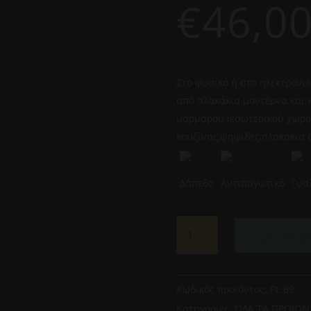
€
46,0
Στο φυσικό ή στο ηλεκτρονι
από πλακάκια μοντέρνα και 
μαρμάρου (εσωτερικού χώρο
κουζίνας,ψηφίδες,πλακάκια 6
Δάπεδο
Αντιπαγωτικό
Γυα
ΠΛΑΚΑΚΙ
Προσθήκη
ΔΑΠΕΔΟΥ
ERIAM
NACAR
60,8CM
Κωδικός προϊόντος:
PL 69
X
Κατηγορίες:
ΌΛΑ ΤΑ ΠΡΟΙΟΝ