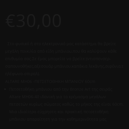
€
30,00
Στο φυσικό ή στο ηλεκτρονικό μας κατάστημα θα βρείτε
μεγάλη ποικιλία από είδη μπάνιου,που θα καλύψουν κάθε
επιθυμία σας.Σε έμας μπορείτε να βρείτε:(ντισπενσερ-
σαπουνοθήκες,αξεσουάρ μπάνιου,καπάκια λεκάνης,σιφόνια,τ
ηλέφωνα-σπιραλ).
ALTARE MH06 -ΠΕΤΣΕΤΟΘΗΚΗ ΜΠΑΝΙΟΥ 60cm
Πετσετοθήκη μπάνιου από την Bronze Art της σειράς
Altare MH06-40 ιδανική για το κρέμασμα μεγάλων
πετσετών κυρίως σώματος καθώς το μήκος της είναι 60cm.
Μια ιδιαίτερα εύχρηστη και πρακτική πετσετοθήκη
μπάνιου απαραίτητη για την καθημερινότητα μας