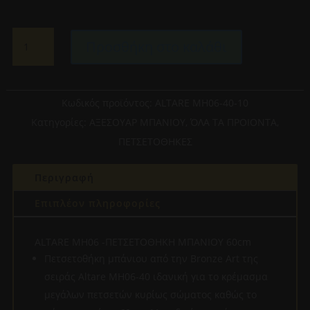
BRONZE
Προσθήκη στο καλάθι
ART-
ALTARE
MH06
-40-
Κωδικός προϊόντος:
ALTARE MH06-40-10
10
Κατηγορίες:
ΑΞΕΣΟΥΑΡ ΜΠΑΝΙΟΥ
,
ΌΛΑ ΤΑ ΠΡΟΙΟΝΤΑ
,
ΠΕΤΣΕΤΟΘΗΚΗ
ΠΕΤΣΕΤΟΘΗΚΕΣ
ΜΠΑΝΙΟΥ
60cm
Περιγραφή
ποσότητα
Επιπλέον πληροφορίες
ALTARE MH06 -ΠΕΤΣΕΤΟΘΗΚΗ ΜΠΑΝΙΟΥ 60cm
Πετσετοθήκη μπάνιου από την Bronze Art της
σειράς Altare MH06-40 ιδανική για το κρέμασμα
μεγάλων πετσετών κυρίως σώματος καθώς το