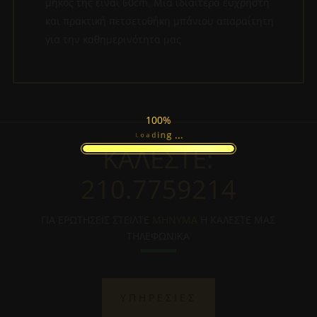
μήκος της είναι 60cm. Μια ιδιαίτερα εύχρηστη
και πρακτική πετσετοθήκη μπάνιου απαραίτητη
για την καθημερινότητα μας
100%
.
.
.
g
n
i
d
L
a
o
ΚΑΛΕΣΤΕ:
210.7759214
ΓΙΑ ΕΡΩΤΗΣΕΙΣ ΣΤΕΙΛΤΕ
ΜΗΝΥΜΑ
Η ΚΑΛΕΣΤΕ ΜΑΣ
ΤΗΛΕΦΩΝΙΚΑ
ΥΠΗΡΕΣΙΕΣ