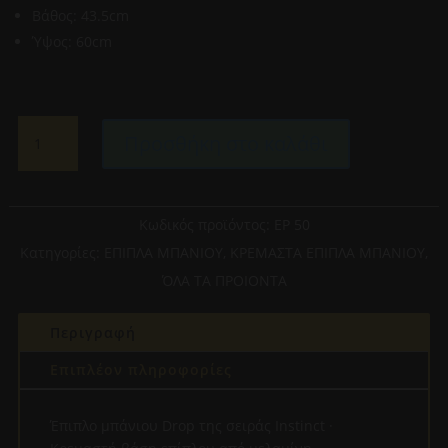
Βάθος: 43.5cm
Ύψος: 60cm
ΠΑΓΚΟΣ
Προσθήκη στο καλάθι
ΜΕ
ΝΙΠΤΗΡΑ
ΚΑΙ
ΚΑΘΡΕΦΤΗ
Κωδικός προϊόντος:
EP 50
ΜΕΛΑΜΙΝΗ
Κατηγορίες:
ΕΠΙΠΛΑ ΜΠΑΝΙΟΥ
,
ΚΡΕΜΑΣΤΑ ΕΠΙΠΛΑ ΜΠΑΝΙΟΥ
,
DROP
ΌΛΑ ΤΑ ΠΡΟΙΟΝΤΑ
INSTINCT
80/NATURAL
Περιγραφή
OAK
Μ75.5xΒ43.5xΥ60CM
Επιπλέον πληροφορίες
ποσότητα
Έπιπλο μπάνιου Drop της σειράς Instinct ·