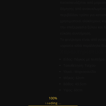
Κατασκευάζεται από μοριοσα
δόμησης από ανακυκλωμένο ξ
περιβάλλον τρόπο για κατασκ
χρησιμοποιεί ολόκληρους κορ
την επεξεργασία ξύλου και 
εύκολη συντήρηση.
Το φινίρισμα είναι από γυαλ
υγρασία αλλά παράλληλα δίν
Χαρακτηριστικά 
Είδος: Πάγκος με Νιπτήρα
Τοποθέτηση: Τοίχου
Υλικό : Μοριοσανίδα
Μήκος: 62cm
Βάθος: 43.5cm
Ύψος: 60cm
100%
.
.
.
L
g
o
n
a
i
d