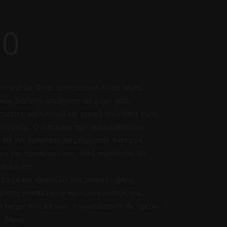
00
 εταιρείας Drop, αποτελούμενο από πάγκο,
γκος διαθέτει αποθηκευτικό χώρο όπου
τσέτες, καλλυντικά και γενικά οτιδήποτε είναι
τητα σας. Ο νιπτήρας που περιλαμβάνεται
 Με τον καθρέφτη θα μπορέσετε άνετα να
ηση του προσώπου σας, αλλά παράλληλα θα
πάνιο σας.
 τοίχο και προσδίδει στο μπάνιο υψηλή
τρόπος τοποθέτησης κάνει ευκολότερο τον
 τοίχος που θα γίνει η εγκατάσταση θα πρέπει
ο βάρος.