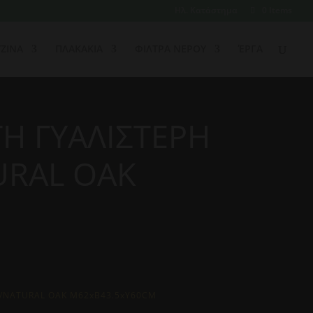
Ηλ. Κατάστημα
0 Items
ΖΙΝΑ
ΠΛΑΚΑΚΙΑ
ΦΙΛΤΡΑ ΝΕΡΟΥ
ΈΡΓΑ
Η ΓΥΑΛΙΣΤΕΡΗ
URAL OAK
5/NATURAL OAK Μ62xΒ43.5xΥ60CM