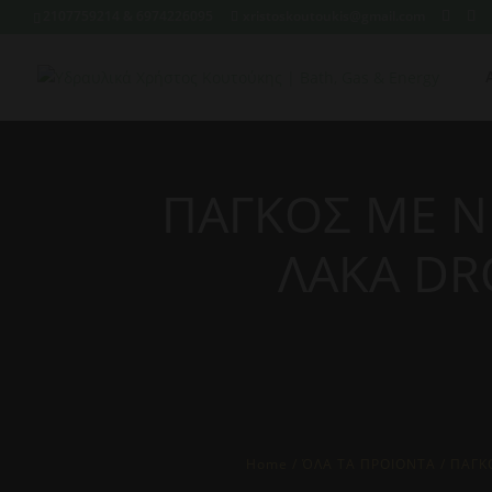
2107759214 & 6974226095
xristoskoutoukis@gmail.com
ΠΑΓΚΟΣ ΜΕ Ν
ΛΑΚΑ DR
Home
/
ΌΛΑ ΤΑ ΠΡΟΙΟΝΤΑ
/ ΠΑΓΚ