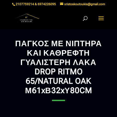
2107759214 & 6974226095
xristoskoutoukis@gmail.com
ΠΑΓΚΟΣ ΜΕ ΝΙΠΤΗΡΑ
ΚΑΙ ΚΑΘΡΕΦΤΗ
ΓΥΑΛΙΣΤΕΡΗ ΛΑΚΑ
DROP RITMO
65/NATURAL OAK
Μ61xΒ32xΥ80CM