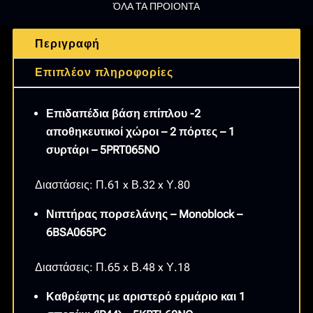
ΌΛΑ ΤΑ ΠΡΟΙΟΝΤΑ
ΛΑΚΑ
DROP
Περιγραφή
RITMO
65/NATURAL
Επιπλέον πληροφορίες
OAK
Μ61xΒ32xΥ80CM
Επιδαπέδια βάση επίπλου -2
ποσότητα
αποθηκευτικοί χώροι – 2 πόρτες – 1
συρτάρι – 5PRT065NO
Διαστάσεις: Π.61 x Β.32 x Υ.80
Νιπτήρας πορσελάνης – Monoblock –
6BSA065PC
Διαστάσεις: Π.65 x Β.48 x Υ.18
Καθρέφτης με αριστερό ερμάριο και 1