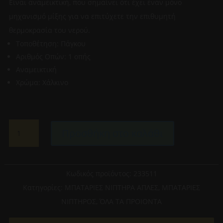
Είναι αναμεικτική, που σημαίνει ότι έχει έναν μόνο
μηχανισμό μίξης για να επιτύχετε την επιθυμητή
θερμοκρασία του νερού.
Τοποθέτηση: Πάγκου
Αριθμός Οπών: 1 οπής
Αναμεικτική
Χρώμα: Χάλκινο
ΜΠΑΤΑΡΙΑ
Προσθήκη στο καλάθι
ΝΙΠΤΗΡΑ
ΑΝΑΜΕΙΚΤΙΚΗ
TEOREMA
LAB
Κωδικός προϊόντος:
233511
(233511)
Κατηγορίες:
ΜΠΑΤΑΡΙΕΣ ΝΙΠΤΗΡΑ ΑΠΛΕΣ
,
ΜΠΑΤΑΡΙΕΣ
XAΛΚΙΝΗ
ΝΙΠΤΗΡΟΣ
,
ΌΛΑ ΤΑ ΠΡΟΙΟΝΤΑ
ποσότητα