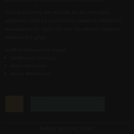
Είναι αναμεικτική, που σημαίνει ότι έχει έναν μόνο
μηχανισμό μίξης για να επιτύχετε εύκολα την επιθυμητή
θερμοκρασία του νερού, κάτι που την καθιστά εύκολη και
πρακτική στη χρήση.
Διαθέτει τηλέφωνο και σπιράλ.
Τοποθέτηση: Επιτοίχια
Χρήση: Μπανιέρας
Χρώμα: Μπρούτζινο
ΜΠΑΤΑΡΙΑ
Προσθήκη στο καλάθι
ΜΠΑΝΙΕΡΑΣ
ΑΝΑΜΕΙΚΤΙΚΗ
ΠΛΗΡΕΣ
ΣΕΤ
Κωδικός προϊόντος:
231501
TEOREMA