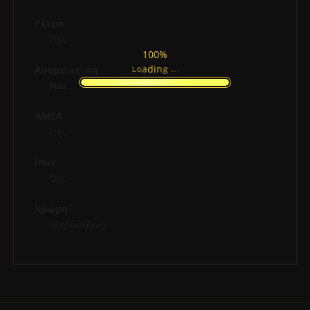
Ρετρό
Όχι
100%
.
.
.
g
Αναμεικτική
n
i
d
a
o
L
Ναι
ΑΜΕΑ
Όχι
Inox
Όχι
Χρώμα
Μπρούτζινο