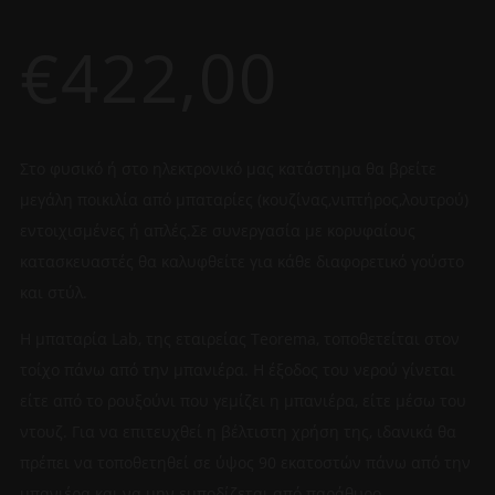
€
422,00
Στο φυσικό ή στο ηλεκτρονικό μας κατάστημα θα βρείτε
μεγάλη ποικιλία από μπαταρίες (κουζίνας,νιπτήρος,λουτρού)
εντοιχισμένες ή απλές.Σε συνεργασία με κορυφαίους
κατασκευαστές θα καλυφθείτε για κάθε διαφορετικό γούστο
και στύλ.
Η μπαταρία Lab, της εταιρείας Teorema, τοποθετείται στον
τοίχο πάνω από την μπανιέρα. Η έξοδος του νερού γίνεται
είτε από το ρουξούνι που γεμίζει η μπανιέρα, είτε μέσω του
ντουζ. Για να επιτευχθεί η βέλτιστη χρήση της, ιδανικά θα
πρέπει να τοποθετηθεί σε ύψος 90 εκατοστών πάνω από την
μπανιέρα και να μην εμποδίζεται από παράθυρο.