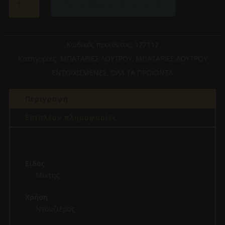
Προσθήκη στο καλάθι
ΜΠΑΤΑΡΙΑΣ
ΕΝΤΟΙΧΙΣΜΟΥ
ΝΤΟΥΖΙΕΡΑΣ
2
Κωδικός προϊόντος:
177117
ΕΞΟΔΩΝ
Κατηγορίες:
ΜΠΑΤΑΡΙΕΣ ΛΟΥΤΡΟΥ
,
ΜΠΑΤΑΡΙΕΣ ΛΟΥΤΡΟΥ
BLOG
ΕΝΤΟΙΧΙΣΜΕΝΕΣ
,
ΌΛΑ ΤΑ ΠΡΟΙΟΝΤΑ
2
(177117)
Περιγραφή
CHROME
ποσότητα
Επιπλέον πληροφορίες
Χαρακτηριστικά
Είδος
Μίκτης
Χρήση
Ντουζιέρας