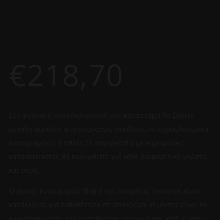
€
218,70
Στο φυσικό ή στο ηλεκτρονικό μας κατάστημα θα βρείτε
μεγάλη ποικιλία από μπαταρίες (κουζίνας,νιπτήρος,λουτρού)
εντοιχισμένες ή απλές.Σε συνεργασία με κορυφαίους
κατασκευαστές θα καλυφθείτε για κάθε διαφορετικό γούστο
και στύλ.
Ο μίκτης εντοιχισμού Blog 2 της εταιρείας Teorema, είναι
κατάλληλος για τοποθέτηση σε ντουζιέρα. Ο μίκτης είναι το
κυριότερο μέρος του συστήματος εντοιχισμού, καθώς μέσω