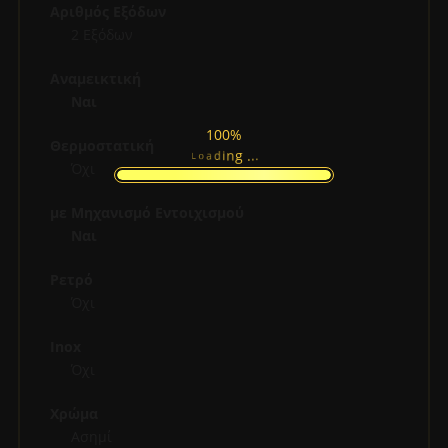
Αριθμός Εξόδων
2 Εξόδων
Αναμεικτική
Ναι
100%
Θερμοστατική
.
.
.
g
n
i
d
a
L
o
Όχι
με Μηχανισμό Εντοιχισμού
Ναι
Ρετρό
Όχι
Inox
Όχι
Χρώμα
Ασημί