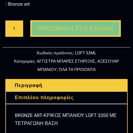
: Bronze art
BRONZE
ΠΡΟΣΘΉΚΗ ΣΤΟ ΚΑΛΆΘΙ
ART-
ΚΡΙΚΟΣ
ΜΠΑΝΙΟΥ
Κωδικός προϊόντος:
LOFT 33ML
LOFT
Κατηγορίες:
ΑΓΓΙΣΤΡΑ ΜΠΑΡΕΣ ΣΤΗΡΙΞΗΣ
,
ΑΞΕΣΟΥΑΡ
3350
ΜΠΑΝΙΟΥ
,
ΌΛΑ ΤΑ ΠΡΟΙΟΝΤΑ
ΜΕ
ΤΕΤΡΑΓΩΝΗ
Περιγραφή
ΒΑΣΗ
ποσότητα
Επιπλέον πληροφορίες
BRONZE ART-ΚΡΙΚΟΣ ΜΠΑΝΙΟΥ LOFT 3350 ΜΕ
ΤΕΤΡΑΓΩΝΗ ΒΑΣΗ