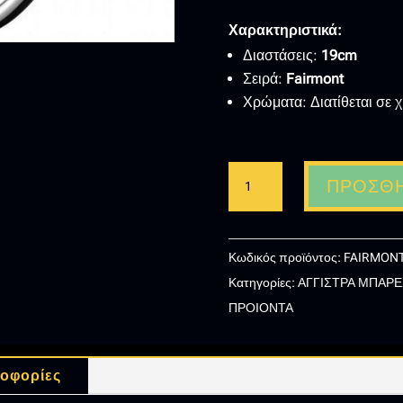
Χαρακτηριστικά:
Διαστάσεις:
19cm
Σειρά:
Fairmont
Χρώματα: Διατίθεται σε 
FAIRMONT
ΠΡΟΣΘΉ
MH08-
30
-
Κωδικός προϊόντος:
FAIRMONT
10
Κατηγορίες:
ΑΓΓΙΣΤΡΑ ΜΠΑΡΕ
ΚΡΙΚΟΣ
ΠΡΟΙΟΝΤΑ
ΜΠΑΝΙΟΥ
ME
ΣΤΡΟΓΓΥΛΗ
οφορίες
ΒΑΣΗ