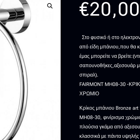
€
20,0
Στο φυσικό ή στο ηλεκτρον
από είδη μπάνιου,που θα 
έμας μπορείτε να βρείτε:(ν
σαπουνοθήκες,αξεσουάρ μπ
σπιραλ).
FAIRMONT MH08-30 -ΚΡ
ΧΡΩΜΙΟ
Κρίκος μπάνιου Bronze art
MH08-30, φινίρισμα χρώμιο.
πλούσια γκάμα από αξεσου
κλασσικά με πάντα υψηλής 