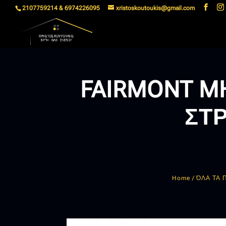
2107759214 & 6974226095
xristoskoutoukis@gmail.com
FAIRMONT M
ΣΤ
Home
/
ΌΛΑ ΤΑ 