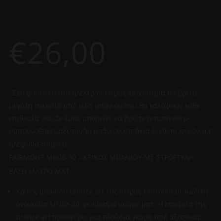
€
26,00
Στο φυσικό ή στο ηλεκτρονικό μας κατάστημα θα βρείτε
μεγάλη ποικιλία από είδη μπάνιου,που θα καλύψουν κάθε
επιθυμία σας.Σε έμας μπορείτε να βρείτε:(ντισπενσερ-
σαπουνοθήκες,αξεσουάρ μπάνιου,καπάκια λεκάνης,σιφόνια,τ
ηλέφωνα-σπιραλ).
FAIRMONT MH08-30 – KΡΙΚΟΣ ΜΠΑΝΙΟΥ ΜΕ ΣΤΡΟΓΓΥΛΗ
ΒΑΣΗ ΜΑΥΡΟ ΜΑΤ
Κρίκος μπάνιου Bronze art της σειράς Fairmont με κωδική
ονομασία MH08-30, φινίρισμα μαύρο ματ. Η εταιρεία της
Bronze art προσφέρει μια πλούσια γκάμα από αξεσουάρ