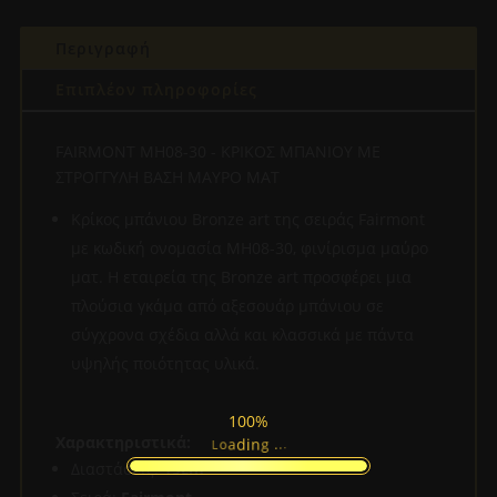
ΜΕ
Περιγραφή
ΣΤΡΟΓΓΥΛΗ
ΒΑΣΗ
Επιπλέον πληροφορίες
ΜΑΥΡΟ
ΜΑΤ
FAIRMONT MH08-30 - KΡΙΚΟΣ ΜΠΑΝΙΟΥ ΜΕ
ποσότητα
ΣΤΡΟΓΓΥΛΗ ΒΑΣΗ ΜΑΥΡΟ ΜΑΤ
Κρίκος μπάνιου Bronze art της σειράς Fairmont
με κωδική ονομασία MH08-30, φινίρισμα μαύρο
ματ. Η εταιρεία της Bronze art προσφέρει μια
πλούσια γκάμα από αξεσουάρ μπάνιου σε
σύγχρονα σχέδια αλλά και κλασσικά με πάντα
υψηλής ποιότητας υλικά.
100%
Χαρακτηριστικά:
.
.
.
g
n
i
d
a
o
L
Διαστάσεις:
19cm