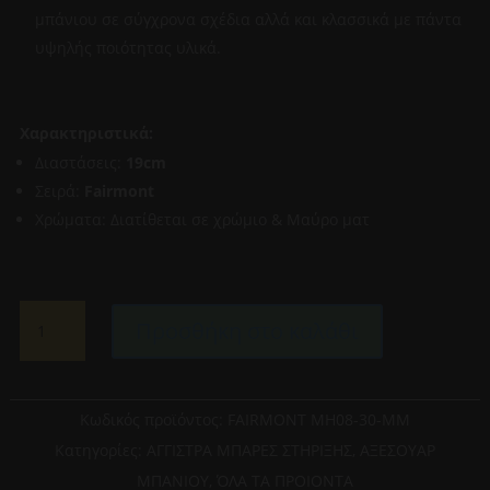
μπάνιου σε σύγχρονα σχέδια αλλά και κλασσικά με πάντα
υψηλής ποιότητας υλικά.
Χαρακτηριστικά:
Διαστάσεις:
19cm
Σειρά:
Fairmont
Χρώματα: Διατίθεται σε χρώμιο & Μαύρο ματ
BRONZE
Προσθήκη στο καλάθι
ART-
FAIRMONT
MH08-
30-
Κωδικός προϊόντος:
FAIRMONT MH08-30-MM
MM
Κατηγορίες:
ΑΓΓΙΣΤΡΑ ΜΠΑΡΕΣ ΣΤΗΡΙΞΗΣ
,
ΑΞΕΣΟΥΑΡ
KΡΙΚΟΣ
ΜΠΑΝΙΟΥ
,
ΌΛΑ ΤΑ ΠΡΟΙΟΝΤΑ
ΜΠΑΝΙΟΥ