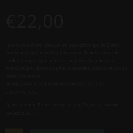
€
22,00
Στο φυσικό ή στο ηλεκτρονικό μας κατάστημα θα βρείτε
μεγάλη ποικιλία από είδη μπάνιου,που θα καλύψουν κάθε
επιθυμία σας.Σε έμας μπορείτε να βρείτε:(ντισπενσερ-
σαπουνοθήκες,αξεσουάρ μπάνιου,καπάκια λεκάνης,σιφόνια,τ
ηλέφωνα-σπιραλ).
BRONZE ART-ΚΡΙΚΟΣ ΜΠΑΝΙΟΥ CALYPSO 3017 ME
ΣΤΡΟΓΓΥΛΗ ΒΑΣΗ
Κρίκος μπάνιου Bronze art της σειράς Calypso με κωδική
ονομασία 3017.
BRONZE