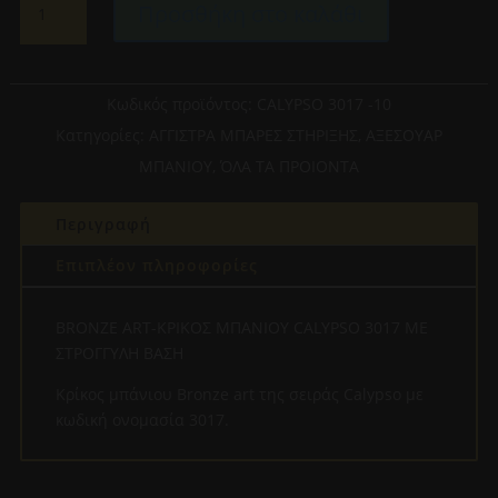
Προσθήκη στο καλάθι
ART-
ΚΡΙΚΟΣ
ΜΠΑΝΙΟΥ
CALYPSO
Κωδικός προϊόντος:
CALYPSO 3017 -10
3017-
Κατηγορίες:
ΑΓΓΙΣΤΡΑ ΜΠΑΡΕΣ ΣΤΗΡΙΞΗΣ
,
ΑΞΕΣΟΥΑΡ
10
ΜΠΑΝΙΟΥ
,
ΌΛΑ ΤΑ ΠΡΟΙΟΝΤΑ
ME
ΣΤΡΟΓΓΥΛΗ
Περιγραφή
ΒΑΣΗ
ποσότητα
Επιπλέον πληροφορίες
BRONZE ART-ΚΡΙΚΟΣ ΜΠΑΝΙΟΥ CALYPSO 3017 ME
ΣΤΡΟΓΓΥΛΗ ΒΑΣΗ
Κρίκος μπάνιου Bronze art της σειράς Calypso με
κωδική ονομασία 3017.