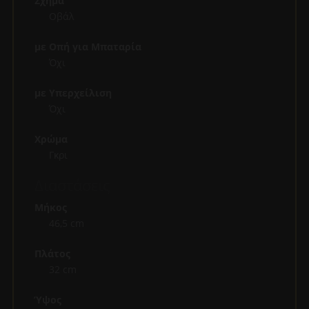
Σχήμα
Οβάλ
με Οπή για Μπαταρία
Όχι
με Υπερχείλιση
Όχι
Χρώμα
Γκρι
Διαστάσεις
Μήκος
46,5 cm
Πλάτος
32 cm
Ύψος