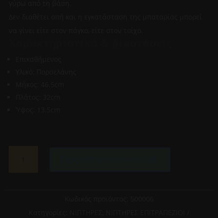
γύρω από τη βάση.
Δεν διαθέτει οπή και η εγκατάσταση της μπαταρίας μπορεί
να γίνει είτε στον πάγκο, είτε στον τοίχο.
Χαρακτηριστικά & Διαστάσεις
Επικαθήμενος
Υλικό: Πορσελάνης
Μήκος: 46.5cm
Πλάτος: 32cm
Ύψος: 13.5cm
ΕΠΙΚΑΘΗΜΕΝΟΣ
Προσθήκη στο καλάθι
ΝΙΠΤΗΡΑΣ
ΠΟΡΣΕΛΑΝΗΣ
46.5x32CM
KLP
Κωδικός προϊόντος:
500006
(500006)
Κατηγορίες:
ΝΙΠΤΗΡΕΣ
,
ΝΙΠΤΗΡΕΣ ΕΠΙΤΡΑΠΕΖΙΟΙ /