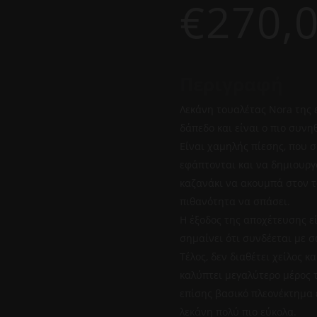
€
270,
Περιγραφή
Λεκάνη τουαλέτας Nora της ε
δάπεδο και είναι ο πιο συνη
Είναι χαμηλής πίεσης, που σ
εφάπτονται και να δημιουργο
καζανάκι να ακουμπά στον τ
πιθανότητα να σπάσει.
Η έξοδος της αποχέτευσης εί
σημαίνει ότι συνδέεται με 
Τέλος, δεν διαθέτει χείλος κ
καλύπτει μεγαλύτερο μέρος τ
επίσης βασικό πλεονέκτημα ε
λεκάνη πολύ πιο εύκολα.