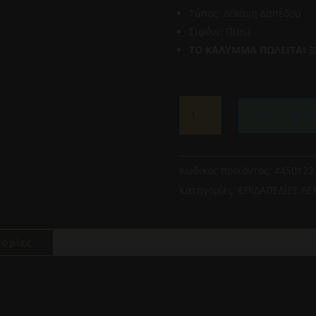
Τύπος: Λεκάνη Δαπέδου
Σιφόνι: Πίσω
TO KΑΛΥΜΜΑ ΠΩΛΕΙΤΑΙ Ξ
ΕΠΙΔΑΠΕΔΙΑ
Προσθήκη
ΛΕΚΑΝΗ
ΜΕ
ΚΑΖΑΝΑΚΙ
(4450122)
Κωδικός προϊόντος:
4450122
ΚΟΛΛΟΣΟΣ
Κατηγορίες:
ΕΠΙΔΑΠΕΔΙΕΣ Λ
KLP
NORA
ΛΕΥΚΗ
ορίες
ποσότητα