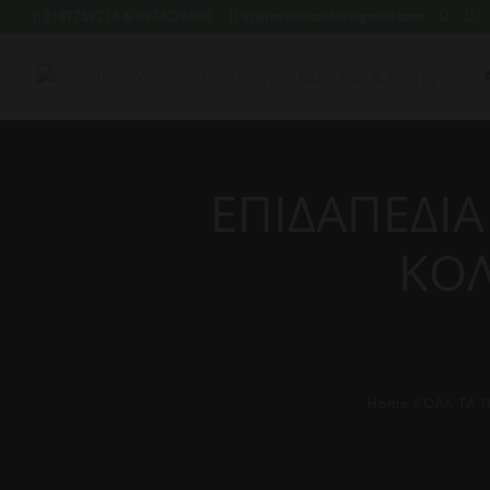
2107759214 & 6974226095
xristoskoutoukis@gmail.com
ΕΠΙΔΑΠΕΔΙΑ
ΚΟΛ
Home
/
ΌΛΑ ΤΑ 