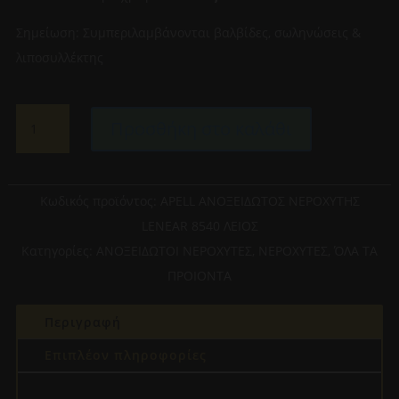
Σημείωση: Συμπεριλαμβάνονται βαλβίδες, σωληνώσεις &
λιποσυλλέκτης
APELL-
Προσθήκη στο καλάθι
ΑΝΟΞΕΙΔΩΤΟΣ
ΝΕΡΟΧΥΤΗΣ
LENEAR
8540
Κωδικός προϊόντος:
APELL ΑΝΟΞΕΙΔΩΤΟΣ ΝΕΡΟΧΥΤΗΣ
(100x50)
LENEAR 8540 ΛΕΙΟΣ
ΛΕΙΟΣ
Κατηγορίες:
ΑΝΟΞΕΙΔΩΤΟΙ ΝΕΡΟΧΥΤΕΣ
,
ΝΕΡΟΧΥΤΕΣ
,
ΌΛΑ ΤΑ
ποσότητα
ΠΡΟΙΟΝΤΑ
Περιγραφή
Επιπλέον πληροφορίες