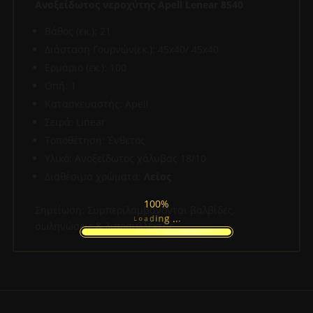
Ανοξείδωτος νεροχύτης Apell Lenear 8540
Βάθος (εκ.): 21
Διάσταση Γουρνών(εκ.): 45x40/ 45x40
Ερμάριο (εκ.): 100
Οπή: 1
Κατασκευαστής: Apell
Σειρά: Linear
Τοποθέτηση: Ένθετος
Υλικό: Ανοξείδωτος χάλυβας 18/10
Διαθέσιμα χρώματα:
Λείος
100%
Σημείωση: Συμπεριλαμβάνονται βαλβίδες,
.
.
.
g
n
i
d
a
L
o
σωληνώσεις & λιποσυλλέκτης