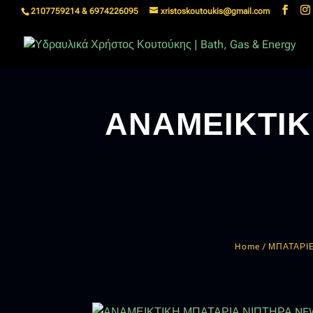
2107759214 & 6974226095
xristoskoutoukis@gmail.com
ΑΝΑΜΕΙΚΤΙΚ
Home
/
ΜΠΑΤΑΡΙ