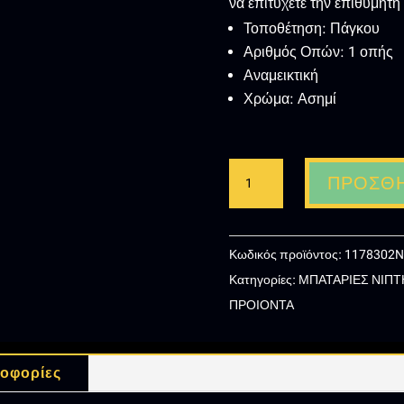
να επιτύχετε την επιθυμητή
Τοποθέτηση: Πάγκου
Αριθμός Οπών: 1 οπής
Αναμεικτική
Χρώμα: Ασημί
ΑΝΑΜΕΙΚΤΙΚΗ
ΠΡΟΣΘΉ
ΜΠΑΤΑΡΙΑ
ΝΙΠΤΗΡΑ
NEW
Κωδικός προϊόντος:
1178302N
JABIL
Κατηγορίες:
ΜΠΑΤΑΡΙΕΣ ΝΙΠΤ
(1178302N)
ΠΡΟΙΟΝΤΑ
ΑΣΗΜΙ
ποσότητα
οφορίες