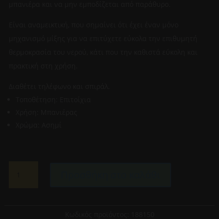
μπανιέρα και να μην εμποδίζεται από παράθυρο.
Είναι αναμεικτική, που σημαίνει ότι έχει έναν μόνο
μηχανισμό μίξης για να επιτύχετε εύκολα την επιθυμητή
θερμοκρασία του νερού, κάτι που την καθιστά εύκολη και
πρακτική στη χρήση.
Διαθέτει τηλέφωνο και σπιράλ.
Τοποθέτηση: Επιτοίχια
Χρήση: Μπανιέρας
Χρώμα: Ασημί
ΑΝΑΜΕΙΚΤΙΚΗ
Προσθήκη στο καλάθι
ΜΠΑΤΑΡΙΑ
ΜΠΑΝΙΕΡΑΣ
ΠΛΗΡΕΣ
ΣΕΤ
Κωδικός προϊόντος:
188150