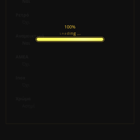
Ναι
Ρετρό
Όχι
100%
.
.
.
g
n
i
d
a
L
o
Αναμεικτική
Ναι
ΑΜΕΑ
Όχι
Inox
Όχι
Χρώμα
Ασημί