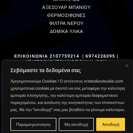
ΑΞΕΣΟΥΑΡ ΜΠΑΝΙΟΥ
ΘΕΡΜΟΣΙΦΩΝΕΣ
ΦΙΛΤΡΑ ΝΕΡΟΥ
ΔΟΜΙΚΑ ΥΛΙΚΑ
ΕΠΙΚΟΙΝΩΝΙΑ
2107759214
|
6974226095
|
XRISTOSKOUTOUKIS@GMAIL.COM
Σεβόμαστε τα δεδομένα σας
Χρησιμοποιούμε Cookies ! Ο ιστότοπος xristoskoutoukis.com
χρησιμοποιεί cookies με σκοπό να σας μεταφέρει την καλυτερη
εμπειρία πλοήγησης, την καλύτερη εμπειρία διαφημιστικού
Όροι Χρήσης
|
Πολιτική Δεδομένων
|
Πολιτική
περιεχομένου, και αναλυση της κινητικότητας των επισκεπτων
Επιστροφών
|
Πληρωμές
|
Παραδόσεις
μας. Με την ''αποδοχή'' σας μας βοηθάτε να γίνουμε καλυτεροι.
Παραμετροποίηση
Μη αποδοχή
Αποδοχή
Created & Powered By
Backpackview