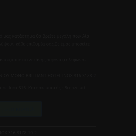
0
ό μας κατάστημα θα βρείτε μεγάλη ποικιλία
λύψουν κάθε επιθυμία σας.Σε έμας μπορείτε
νιου,καπάκια λεκάνης,σιφόνια,τηλέφωνα-
ΙΟΥ ΜΟΝΟ BRILLIANT HOTEL INOX 316 31Z8-2
ι σε Inox 316. Κατασκευαστής : Bronze art
 στο καλάθι
NOX 316 31Z8-10-2