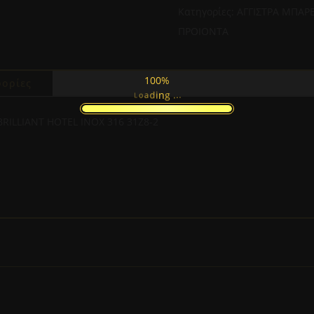
BRILLIANT
Κατηγορίες:
ΑΓΓΙΣΤΡΑ ΜΠΑΡΕ
HOTEL
ΠΡΟΙΟΝΤΑ
INOX
316
31Z8-
100%
ορίες
10-
.
.
.
g
n
i
L
d
o
a
2
ποσότητα
ILLIANT HOTEL INOX 316 31Z8-2