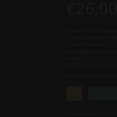
€
26,0
Στο φυσικό ή στο ηλεκτρονικ
από είδη μπάνιου,που θα κα
να βρείτε:(ντισπενσερ-
σαπουνοθήκες,αξεσουάρ μπά
σπιραλ).
BRONZE ART-ΑΓΚΙΣΤΡΟ ΜΠΑΝ
Διαστάσεις: 4x5x2. Διατίθετα
BRONZE
Προσθήκη
ART-
ΑΓΚΙΣΤΡΟ
ΜΠΑΝΙΟΥ
ΜΟΝΟ
Κωδικός προϊόντος:
HOTEL I