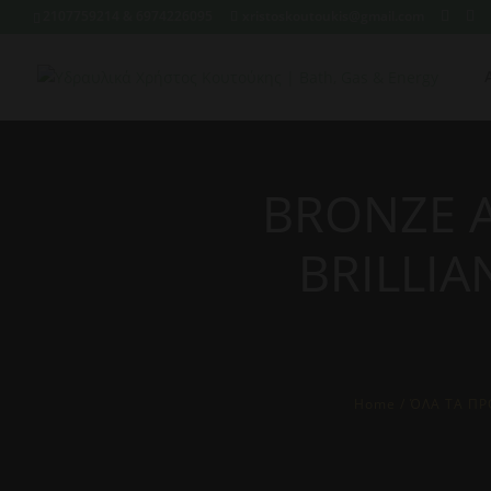
2107759214 & 6974226095
xristoskoutoukis@gmail.com
BRONZE 
BRILLIA
Home
/
ΌΛΑ ΤΑ ΠΡ