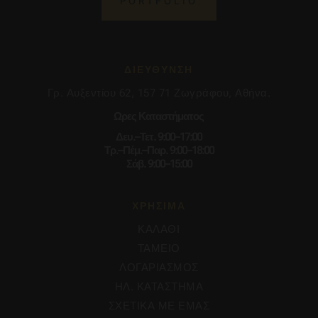
PORTFOLIO
ΔΙΕΥΘΥΝΣΗ
Γρ. Αυξεντίου 62, 157 71 Ζωγράφου, Αθήνα.
Ωρες Καταστήματος
Δευ.–Τετ. 9:00–17:00
Τρ.–Πέμ.–Παρ. 9:00–18:00
Σάβ. 9:00–15:00
ΧΡΗΣΙΜΑ
ΚΑΛΑΘΙ
ΤΑΜΕΙΟ
ΛΟΓΑΡΙΑΣΜΟΣ
ΗΛ. ΚΑΤΑΣΤΗΜΑ
ΣΧΕΤΙΚΑ ΜΕ ΕΜΑΣ