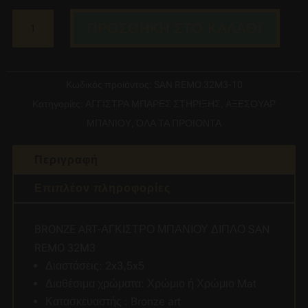
BRONZE
ΠΡΟΣΘΉΚΗ ΣΤΟ ΚΑΛΆΘΙ
ART-
ΑΓΚΙΣΤΡΟ
ΜΠΑΝΙΟΥ
Κωδικός προϊόντος:
SAN REMO 32M3-10
ΔΙΠΛΟ
Κατηγορίες:
ΑΓΓΙΣΤΡΑ ΜΠΑΡΕΣ ΣΤΗΡΙΞΗΣ
,
ΑΞΕΣΟΥΑΡ
SAN
ΜΠΑΝΙΟΥ
,
ΌΛΑ ΤΑ ΠΡΟΙΟΝΤΑ
REMO
32M3-
Περιγραφή
10
ποσότητα
Επιπλέον πληροφορίες
BRONZE ART-ΑΓΚΙΣΤΡΟ ΜΠΑΝΙΟΥ ΔΙΠΛΟ SAN
REMO 32M3
Διαστάσεις: 2x3,5x5
Διαθέσιμα χρώματα: Χρώμιο ή Χρώμιο Mat
Κατασκευαστής : Bronze art