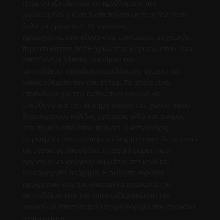
Πάμε να εξετάσουμε τα προβλήματα πιο
μεμονωμένα για να διαπιστώσουμε πως δεν είναι
άπλα τα πράγματα. Οι υγρασίες
προέρχονται από όξυνα συμπυκνώματα με χαμηλή
περιεκτικότητα σε PH χρώματος κίτρινου όπου είναι
αποτέλεσμα λάθους ελκυσμού του
καπνοδόχου, υπερδιαστασιολόγισης αγωγού και
λάθος ρύθμιση του καυστήρα. Τα οποία είναι
επικίνδυνα για την ανθρώπινη υγιεινή και
υπεύθυνα για την άσχημη εικόνα του χώρου αφού
δημιουργούνε κηλίδες υγρασίας αλλά και ρωγμές
στα σημεία από όπου περνάει ο καπνοδόχος.
Οι ρωγμές είναι το επόμενο άσχημο αποτέλεσμα από
τις υγρασίες όπου είναι η αρχική μορφή πριν
αρχίσουν να φεύγουν κομμάτια στο κενό και
δημιουργηθεί ατύχημα. Η αύξηση θορύβου
προέρχεται είτε από σπασμένα κομμάτια του
καπνοδόχου είτε την αποσταθεροποίηση του
αγωγού με αποτέλεσμα ισχυρό θόρυβο που προκαλεί
αναστάτωση.