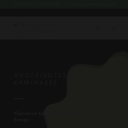
2107759214 & 6974226095
xristoskoutoukis@gmail.com
ΑΝΟΞΕΙΔΩΤΕΣ
ΚΑΜΙΝΑΔΕΣ
Υδραυλικά Χρήστος Κουτούκης | Bath, Gas &
Energy