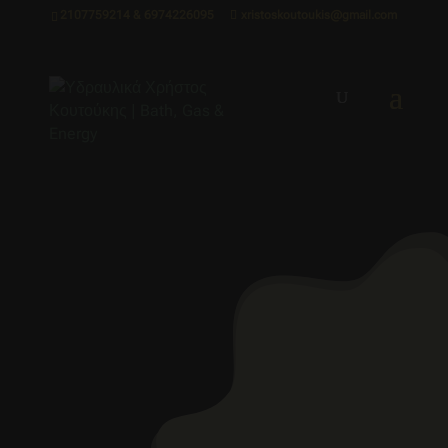
2107759214 & 6974226095
xristoskoutoukis@gmail.com