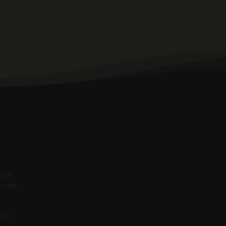
 Gas
τε τον
ης;