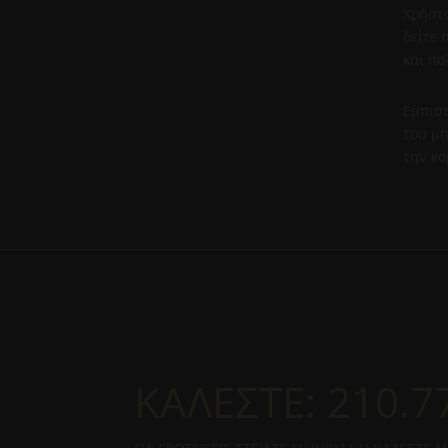
Χρήστο
δείτε
και πο
Εμπιστ
του μπ
την κο
ΚΑΛΕΣΤΕ:
210.7