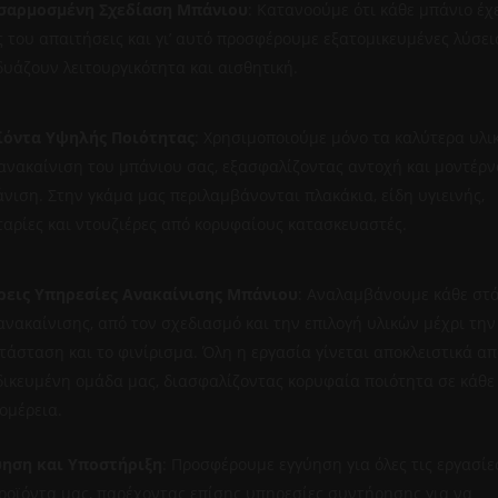
σαρμοσμένη Σχεδίαση Μπάνιου
: Κατανοούμε ότι κάθε μπάνιο έχε
ς του απαιτήσεις και γι’ αυτό προσφέρουμε εξατομικευμένες λύσει
υάζουν λειτουργικότητα και αισθητική.
ϊόντα Υψηλής Ποιότητας
: Χρησιμοποιούμε μόνο τα καλύτερα υλι
ανακαίνιση του μπάνιου σας, εξασφαλίζοντας αντοχή και μοντέρν
νιση. Στην γκάμα μας περιλαμβάνονται πλακάκια, είδη υγιεινής,
αρίες και ντουζιέρες από κορυφαίους κατασκευαστές.
ρεις Υπηρεσίες Ανακαίνισης Μπάνιου
: Αναλαμβάνουμε κάθε στ
ανακαίνισης, από τον σχεδιασμό και την επιλογή υλικών μέχρι την
τάσταση και το φινίρισμα. Όλη η εργασία γίνεται αποκλειστικά απ
δικευμένη ομάδα μας, διασφαλίζοντας κορυφαία ποιότητα σε κάθε
ομέρεια.
ύηση και Υποστήριξη
: Προσφέρουμε εγγύηση για όλες τις εργασίε
ροϊόντα μας, παρέχοντας επίσης υπηρεσίες συντήρησης για να