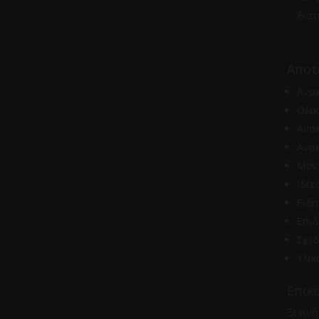
διατ
Αποτ
Ανα
Ολικ
Ανακ
Ανα
Μον
Ιδέε
Είδη
Επι
Σχε
Υλικ
Επικ
Ξεκινή