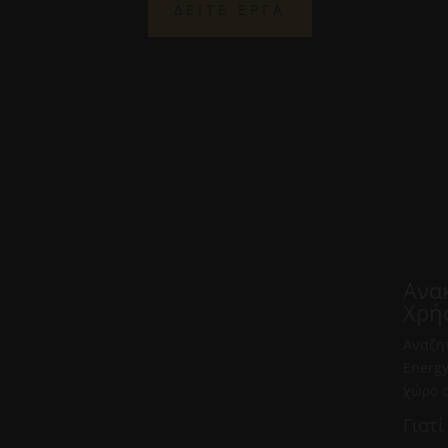
ΔΕΙΤΕ ΕΡΓΑ
Ανα
Χρή
Αναζη
Energy
χώρο σ
Γιατ