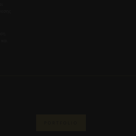
αι
νεσης
ιση
 και
PORTFOLIO