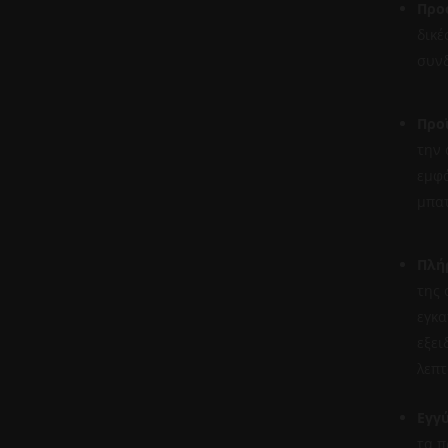
Προ
δικέ
συνδ
Προ
την 
εμφά
μπατ
Πλή
της 
εγκα
εξει
λεπτ
Εγγ
τα π