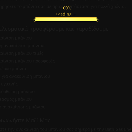
ηρήσετε το μπάνιο σας σε άριστη κατάσταση για πολλά χρόνια.
100%
.
.
.
g
n
i
d
L
a
o
ελεσματικά προσφέρουμε και παραδίδουμε
καίνιση μπάνιου
ή ανακαίνιση μπάνιου
αίνιση μπάνιου τιμές
καίνιση μπάνιου προσφορές
τέρνο μπάνιο
ς για ανακαίνιση μπάνιου
 υγιεινής
διόρθωση μπάνιου
διασμός μπάνιου
ά ανακαίνισης μπάνιου
οινωνήστε Μαζί Μας
στε την ανακαίνιση του μπάνιου σας σήμερα με την Bath Gas Ene