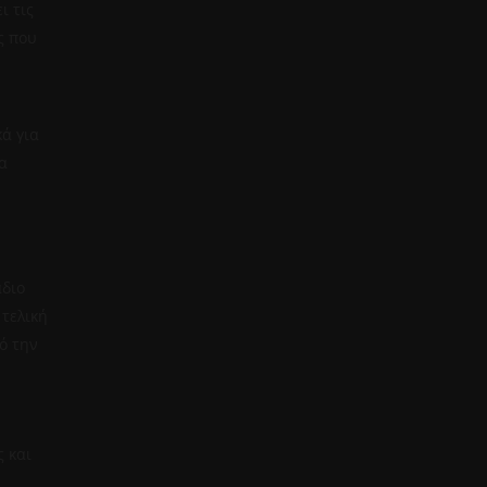
ι τις
ς που
κά για
α
άδιο
 τελική
ό την
ς και