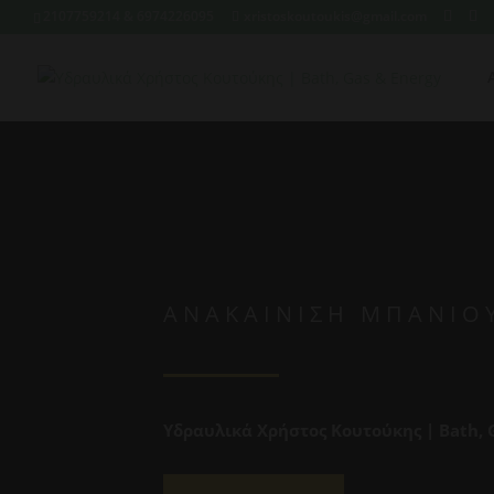
2107759214 & 6974226095
xristoskoutoukis@gmail.com
ΑΝΑΚΑΊΝΙΣΗ ΜΠΆΝΙΟ
Υδραυλικά Χρήστος Κουτούκης | Bath, 