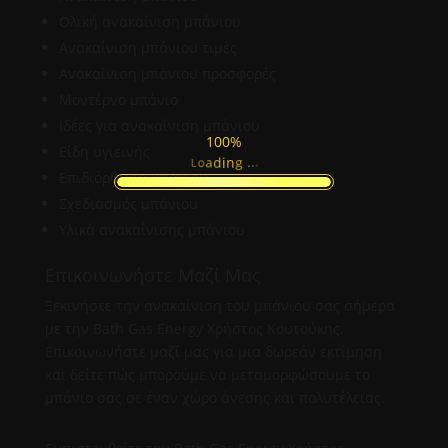
Ολική ανακαίνιση μπάνιου
Ανακαίνιση μπάνιου τιμές
Ανακαίνιση μπάνιου προσφορές
Μοντέρνο μπάνιο
Ιδέες για ανακαίνιση μπάνιου
100%
Είδη υγιεινής
.
.
.
g
n
i
d
a
o
L
Επιδιόρθωση μπάνιου
Σχεδιασμός μπάνιου
Υλικά ανακαίνισης μπάνιου
Επικοινωνήστε Μαζί Μας
Ξεκινήστε την ανακαίνιση του μπάνιου σας σήμερα
με την Bath Gas Energy Χρήστος Κουτούκης.
Επικοινωνήστε μαζί μας για μια δωρεάν εκτίμηση
και δείτε πώς μπορούμε να μεταμορφώσουμε το
μπάνιο σας σε έναν χώρο άνεσης και πολυτέλειας.