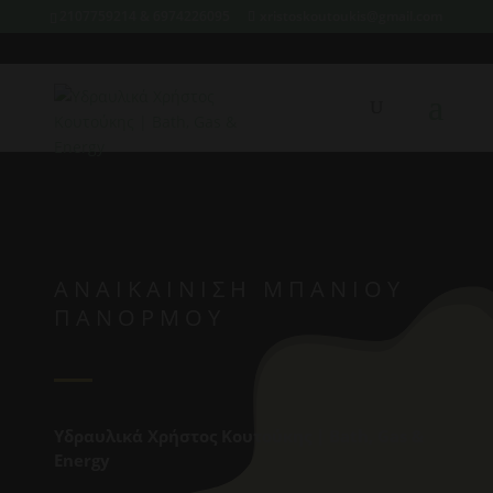
2107759214 & 6974226095
xristoskoutoukis@gmail.com
ΑΝΑΙΚΑΊΝΙΣΗ ΜΠΆΝΙΟΥ
ΠΑΝΌΡΜΟΥ
Υδραυλικά Χρήστος Κουτούκης | Bath, Gas &
Energy