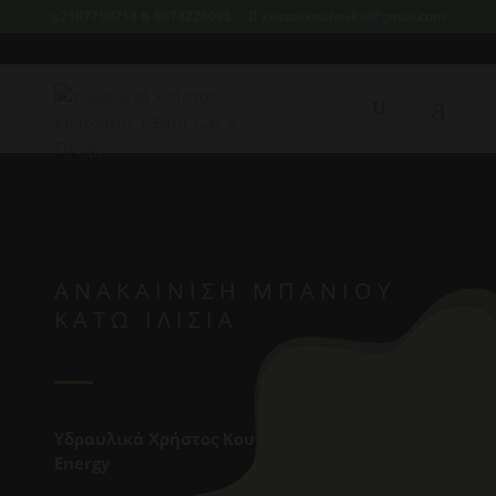
2107759214 & 6974226095
xristoskoutoukis@gmail.com
ΑΝΑΚΑΊΝΙΣΗ ΜΠΆΝΙΟΥ
ΚΆΤΩ ΙΛΊΣΙΑ
Υδραυλικά Χρήστος Κουτούκης | Bath, Gas &
Energy