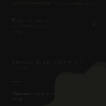
2107759214 & 6974226095
xristoskoutoukis@gmail.com
ΑΝΑΚΑΊΝΙΣΗ ΜΠΆΝΙΟΥ
ΓΟΥΔΊ
Υδραυλικά Χρήστος Κουτούκης | Bath, Gas &
Energy