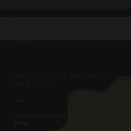
2107759214 & 6974226095
xristoskoutoukis@gmail.com
ΑΝΑΙΚΑΊΝΙΣΗ ΜΠΆΝΙΟΥ
ΑΝΩ ΙΛΊΣΙΑ
Υδραυλικά Χρήστος Κουτούκης | Bath, Gas &
Energy