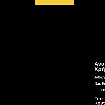
Ανα
Χρή
Αναζη
Gas En
μεταμ
Γιατ
Κουτ