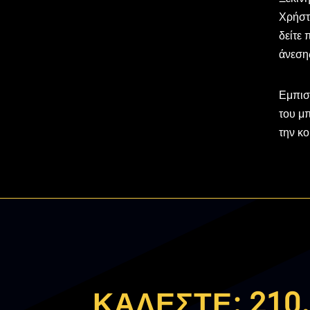
Χρήστ
δείτε
άνεσης
Εμπισ
του μ
την κο
ΚΑΛΕΣΤΕ:
210