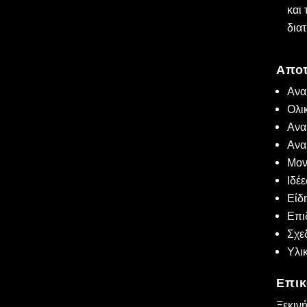
και
δια
Αποτ
Ανα
Ολι
Ανα
Ανα
Μον
Ιδέ
Είδ
Επι
Σχε
Υλι
Επικ
Ξεκιν