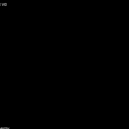
α να
nergy