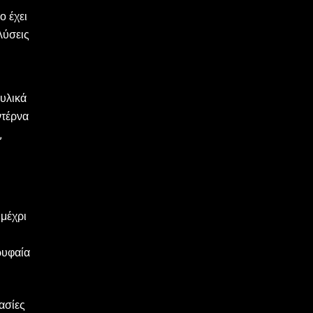
ο έχει
λύσεις
 υλικά
ντέρνα
,
 μέχρι
ρυφαία
ασίες