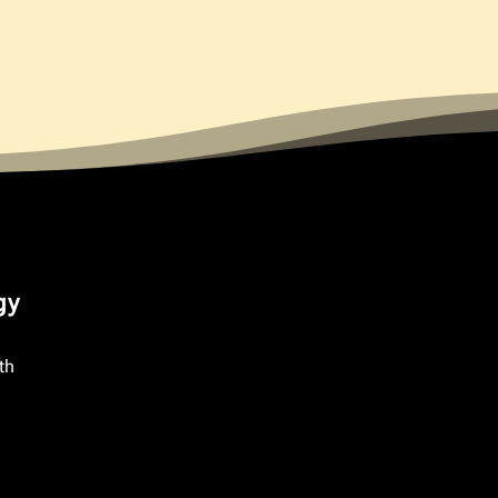
gy
th