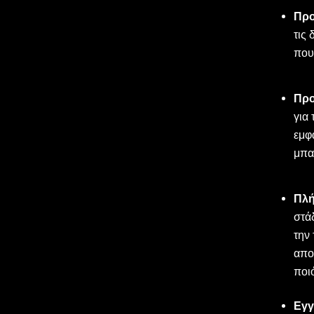
Προ
τις
που
Προ
για
εμφ
μπα
Πλή
στά
την 
απο
ποι
Εγγ