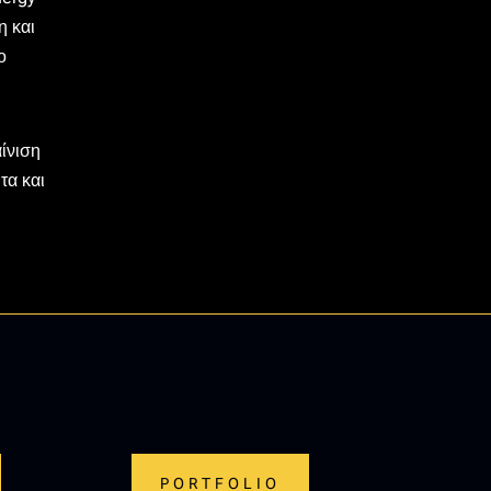
η και
ο
ίνιση
τα και
PORTFOLIO