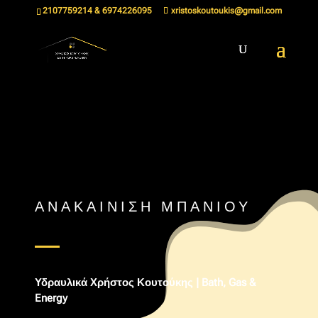
2107759214 & 6974226095
xristoskoutoukis@gmail.com
ΑΝΑΚΑΊΝΙΣΗ ΜΠΆΝΙΟΥ
Υδραυλικά Χρήστος Κουτούκης | Bath, Gas &
Energy