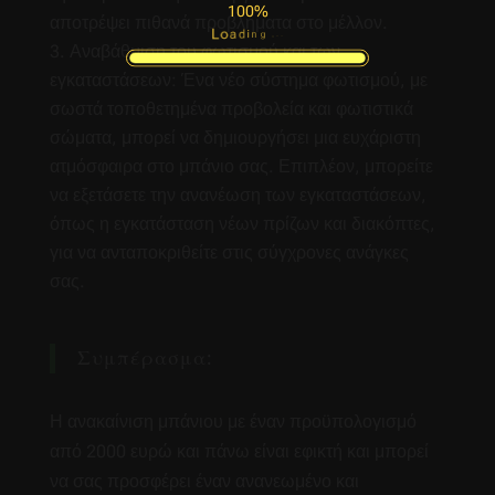
100%
αποτρέψει πιθανά προβλήματα στο μέλλον.
g
n
.
i
.
d
.
a
o
L
Αναβάθμιση του φωτισμού και των
εγκαταστάσεων: Ένα νέο σύστημα φωτισμού, με
σωστά τοποθετημένα προβολεία και φωτιστικά
σώματα, μπορεί να δημιουργήσει μια ευχάριστη
ατμόσφαιρα στο μπάνιο σας. Επιπλέον, μπορείτε
να εξετάσετε την ανανέωση των εγκαταστάσεων,
όπως η εγκατάσταση νέων πρίζων και διακόπτες,
για να ανταποκριθείτε στις σύγχρονες ανάγκες
σας.
Συμπέρασμα:
Η ανακαίνιση μπάνιου με έναν προϋπολογισμό
από 2000 ευρώ και πάνω είναι εφικτή και μπορεί
να σας προσφέρει έναν ανανεωμένο και