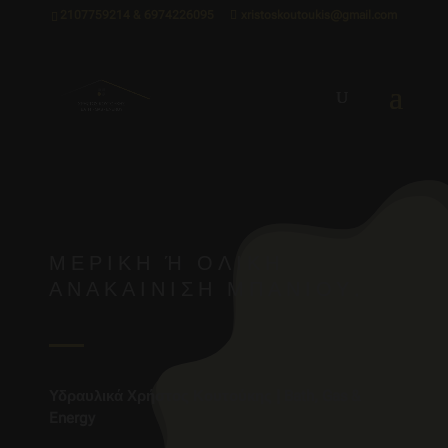
2107759214 & 6974226095
xristoskoutoukis@gmail.com
ΜΕΡΙΚΉ Ή ΟΛΙΚΉ Α
ΝΑΚΑΊΝΙΣΗ ΜΠΆΝΙΟΥ.
Υδραυλικά Χρήστος Κουτούκης | Bath, Gas &
Energy