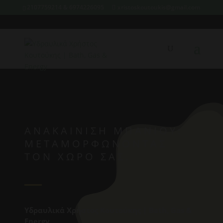
2107759214 & 6974226095
xristoskoutoukis@gmail.com
ΑΝΑΚΑΊΝΙΣΗ ΜΠΆΝΙΟΥ:
ΜΕΤΑΜΟΡΦΏΝΟΝΤΑΣ
ΤΟΝ ΧΏΡΟ ΣΑΣ.
Υδραυλικά Χρήστος Κουτούκης | Bath, Gas &
Energy