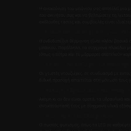
Η ανακαίνιση του μπάνιου σας αποτελεί μια μ
του ακινήτου σας και να βελτιώσετε τη λειτουρ
ακόλουθες τάσεις και συμβουλές είναι ιδιαίτε
1.
Ενδοδαπέδια Θέρμανση και Υλι
Η ενδοδαπέδια θέρμανση είναι πλέον βασικό σ
μπάνιου. Παράλληλα, τα σύγχρονα πλακίδια με
(όπως η πέτρα και το μάρμαρο) αποτελούν κορ
2.
Χτιστές Ντουζιέρες με Μοντέρ
Οι χτιστές ντουζιέρες, σε συνδυασμό με εντο
Ειδική προσοχή απαιτείται στη μόνωση τους 
3.
Αλλαγή Υδραυλικών και Αποχε
Ακόμη κι αν δεν είναι ορατά, τα υδραυλικά κα
αντικατάστασή τους με σύγχρονα υλικά εξασφ
4.
Φωτισμός και Εξαερισμός
Ο σωστός φωτισμός, όπως τα LED σε καθρέφτε