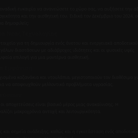
οναδική ευκαιρία να ανανεώσετε το χώρο σας, να αυξήσετε την α
γικότητα και την αισθητική του. Ειδικά τον Δεκέμβριο του 2024, ο
ρα δημοφιλείς:
κά Νέας Τεχνολογίας
τοιχείο για τη δημιουργία ενός άνετου και ενεργειακά αποδοτικού
γάλων διαστάσεων με αδιάβροχες ιδιότητες και οι φυσικές υφές
υφαία επιλογή για μια μοντέρνα αισθητική.
να Εμφάνιση
ιχισμένα καζανάκια και ντουλάπια, μεγιστοποιούν τον διαθέσιμο χ
για να αποφευχθούν μελλοντικά προβλήματα υγρασίας.
τεύσεων
ι οι αποχετεύσεις είναι βασικό μέρος μιας ανακαίνισης. Η
αλίζει μακροχρόνια αντοχή και λειτουργικότητα.
ς και σημεία ανάδειξης, καθώς και η εγκατάσταση ενός αποδοτικο