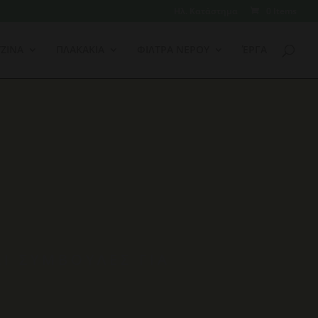
Ηλ. Κατάστημα
0 Items
ΖΙΝΑ
ΠΛΑΚΑΚΙΑ
ΦΙΛΤΡΑ ΝΕΡΟΥ
ΈΡΓΑ
ΑΙ ΣΥΜΒΟΥΛΈΣ ΓΙΑ