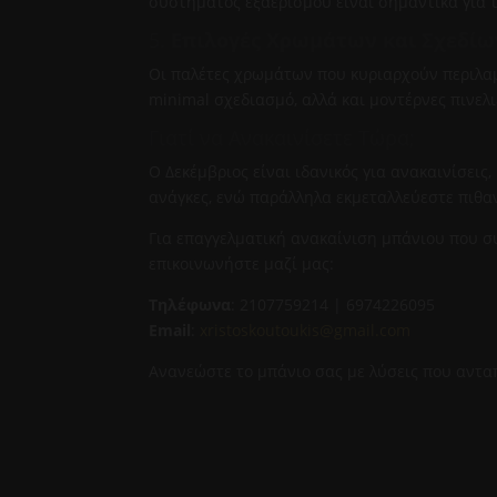
συστήματος εξαερισμού είναι σημαντικά για τ
5.
Επιλογές Χρωμάτων και Σχεδίω
Οι παλέτες χρωμάτων που κυριαρχούν περιλαμ
minimal σχεδιασμό, αλλά και μοντέρνες πινελ
Γιατί να Ανακαινίσετε Τώρα;
Ο Δεκέμβριος είναι ιδανικός για ανακαινίσεις
ανάγκες, ενώ παράλληλα εκμεταλλεύεστε πιθα
Για επαγγελματική ανακαίνιση μπάνιου που σ
επικοινωνήστε μαζί μας:
Τηλέφωνα
: 2107759214 | 6974226095
Email
:
xristoskoutoukis@gmail.com
Ανανεώστε το μπάνιο σας με λύσεις που ανταπ